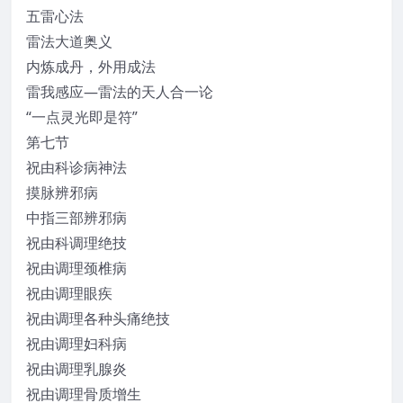
五雷心法
雷法大道奥义
内炼成丹，外用成法
雷我感应—雷法的天人合一论
“一点灵光即是符”
第七节
祝由科诊病神法
摸脉辨邪病
中指三部辨邪病
祝由科调理绝技
祝由调理颈椎病
祝由调理眼疾
祝由调理各种头痛绝技
祝由调理妇科病
祝由调理乳腺炎
祝由调理骨质增生