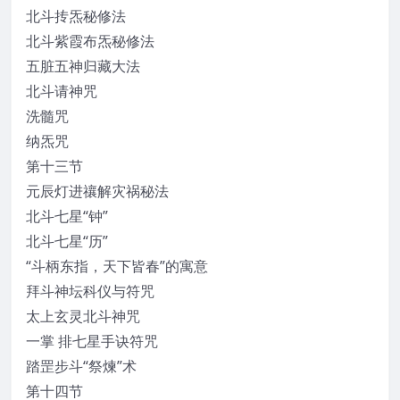
北斗抟炁秘修法
北斗紫霞布炁秘修法
五脏五神归藏大法
北斗请神咒
洗髓咒
纳炁咒
第十三节
元辰灯进禳解灾祸秘法
北斗七星“钟”
北斗七星“历”
“斗柄东指，天下皆春”的寓意
拜斗神坛科仪与符咒
太上玄灵北斗神咒
一掌 排七星手诀符咒
踏罡步斗“祭煉”术
第十四节