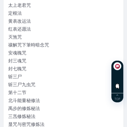
太上老君咒
定根法
黄表改运法
红表还愿法
灭煞咒
禳解咒下筆時暗念咒
安魂魄咒
封三魂咒
封七魄咒
斩三尸
在线咨询
斩三尸九虫咒
第十二节
TOP
北斗能量秘修法
禹步的修炼秘法
三炁修炼秘法
显咒与密咒修炼法