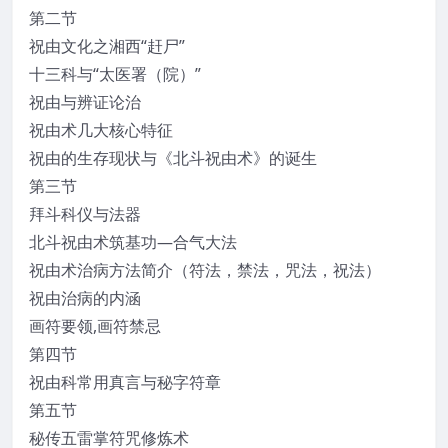
第二节
祝由文化之湘西“赶尸”
十三科与“太医署（院）”
祝由与辨证论治
祝由术几大核心特征
祝由的生存现状与《北斗祝由术》的诞生
第三节
拜斗科仪与法器
北斗祝由术筑基功—合气大法
祝由术治病方法简介（符法，禁法，咒法，祝法）
祝由治病的内涵
画符要领,画符禁忌
第四节
祝由科常用真言与秘字符章
第五节
秘传五雷掌符咒修炼术