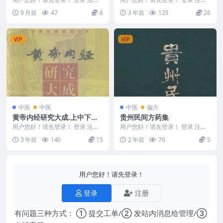
陈道生刊本.pdf
东坡养生集.12卷.清王如锡辑.丘象
文元少《祝由秘法直播》5集(1) Y
9 月前
47
6
3 年前
123
26
升批评.清...
2308-...
VIP
VIP
中医
中医
中医
偏方
黄帝内经研究大成.上中下册p
贵州民间方药集
df电子档1000页
用户您好！请先登录！ 登录 注册
用户您好！请先登录！ 登录 注册
黄帝内经研究大成.上中下册pdf电
贵州民间方药集 2408196
3 年前
140
15
2 年前
70
5
子档1000...
用户您好！请先登录！
登录
注册
有问题三种方式： ① 提交工单/② 发站内消息给管理/③