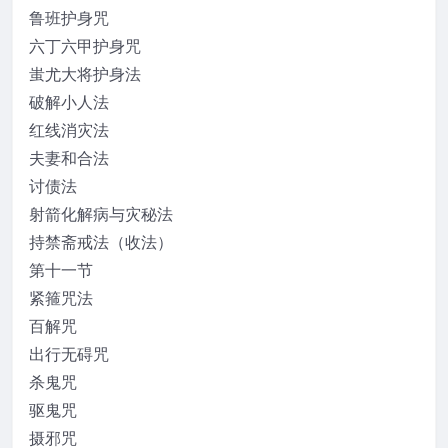
鲁班护身咒
六丁六甲护身咒
蚩尤大将护身法
破解小人法
红线消灾法
夫妻和合法
讨债法
射箭化解病与灾秘法
持禁斋戒法（收法）
第十一节
紧箍咒法
百解咒
出行无碍咒
杀鬼咒
驱鬼咒
摄邪咒