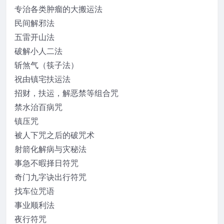
专治各类肿瘤的大搬运法
民间解邪法
五雷开山法
破解小人二法
斩煞气（筷子法）
祝由镇宅扶运法
招财，扶运，解恶禁等组合咒
禁水治百病咒
镇压咒
被人下咒之后的破咒术
射箭化解病与灾秘法
事急不暇择日符咒
奇门九字诀出行符咒
找车位咒语
事业顺利法
夜行符咒