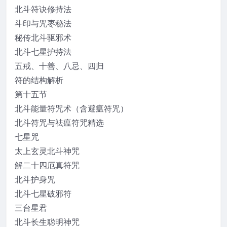
北斗符诀修持法
斗印与咒枣秘法
秘传北斗驱邪术
北斗七星护持法
五戒、十善、八忌、四归
符的结构解析
第十五节
北斗能量符咒术（含避瘟符咒）
北斗符咒与祛瘟符咒精选
七星咒
太上玄灵北斗神咒
解二十四厄真符咒
北斗护身咒
北斗七星破邪符
三台星君
北斗长生聪明神咒