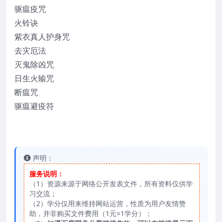
驱瘟疫咒
火铃诀
紫衣真人护身咒
去灾厄法
灭鬼除凶咒
日生火输咒
断瘟咒
驱瘟避疫符
声明：
服务说明：
（1）资源来源于网络公开发表文件，所有资料仅供学
习交流；
（2）学分仅用来维持网站运营，性质为用户友情赞
助，并非购买文件费用（1元=1学分）；