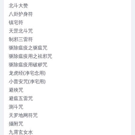
北斗大赞
八卦护身符
镇宅符
天罡北斗咒
制邪三雷符
驱除瘟疫之驱瘟咒
驱除瘟疫用之祛邪咒
驱除瘟疫用破秽咒
龙虎经(净宅念用)
小普安咒(净宅用)
避殃咒
避瘟五雷咒
測斗咒
天罗地网符咒
攝附咒
九霄玄女水