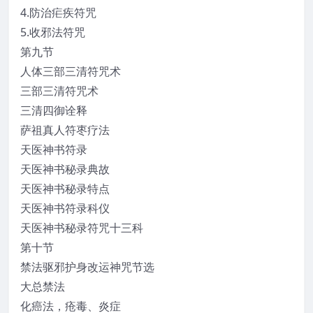
4.防治疟疾符咒
5.收邪法符咒
第九节
人体三部三清符咒术
三部三清符咒术
三清四御诠释
萨祖真人符枣疗法
天医神书符录
天医神书秘录典故
天医神书秘录特点
天医神书符录科仪
天医神书秘录符咒十三科
第十节
禁法驱邪护身改运神咒节选
大总禁法
化癌法，疮毒、炎症