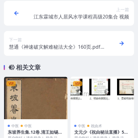
上一篇
江东霖城市人居风水学课程高级20集合 视频
下一篇
慧通《神速破灾解难秘法大全》160页.pdf
各种灾难化解术辟邪方法 百度盘下载
相关文章
VIP
VIP
中医
中医
中医
祝由术
东坡养生集.12卷.清王如锡辑.
文元少《祝由秘法直播》5集
丘象升批评.清康熙时期书林
视频 百度网盘下载
用户您好！请先登录！ 登录 注册
用户您好！请先登录！ 登录 注册