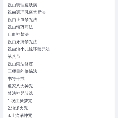
祝由调理皮肤病
祝由调理乳痛禁咒法
祝由止血禁咒法
祝由镇万痛法
止血神禁法
祝由牙痛禁咒法
祝由治小儿惊吓禁咒法
第八节
祝由禁法修炼
三师目的修炼法
书符十戒
道家八大神咒
禁法神咒节选
1.祝由厌梦咒
2.治汤火咒
3.止痛消肿咒