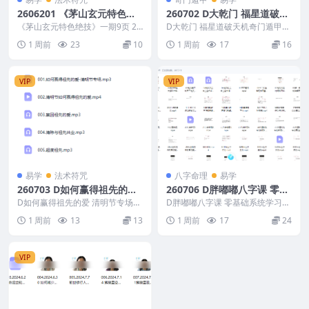
2606201 《茅山玄元特色绝
260702 D大乾门 福星道破天
技》一期9页
机奇门遁甲42集
《茅山玄元特色绝技》一期9页 26
D大乾门 福星道破天机奇门遁甲42
06201
集 260702 260702 D大乾门 福
1 周前
23
10
1 周前
17
16
星...
VIP
VIP
易学
法术符咒
八字命理
易学
260703 D如何赢得祖先的爱
260706 D胖嘟嘟八字课 零基
清明节专场5集
础系统学习八字教程 知相知
D如何赢得祖先的爱 清明节专场5
D胖嘟嘟八字课 零基础系统学习八
集 260703 260703 D如何赢得祖
命 150集
字教程 知相知命 150集 260706 2
1 周前
13
13
1 周前
17
24
先的...
60...
VIP