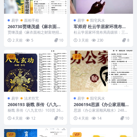
易学
面相手相
易学
阳宅风水
260730贾继茂盛《麻衣面相
军师府 杜云学居家环境布局
之财富绝招秘籍》385页
高级班：三元九星阳宅风水 9
贾继茂盛《麻衣面相之财富绝招秘
杜云学居家环境布局高级班：三元
籍》385页 260730
讲
九星阳宅风水 9讲 编号：221741
2 天前
5
10
3 天前
230
8
D047 军...
VIP
VIP
易学
法术符咒
易学
阳宅风水
2606193 杨戬 亲传《八九玄
2606194思源《办公家居顺风
功》103页
顺水》248页
杨戬 亲传《八九玄功》103页 260
思源《办公家居顺风顺水》248页
6193 以下内容为整理的相关资料
2606194 以下内容为整理的相关
4 天前
12
10
4 天前
14
10
内容相关...
资料内容相...
VIP
VIP