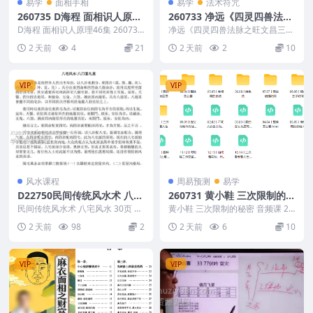
易学
面相手相
易学
法术符咒
260735 D海程 面相识人原理
260733 净远《四灵四兽法脉
46集
之旺文昌三法》音频+文档
D海程 面相识人原理46集 260735
净远《四灵四兽法脉之旺文昌三
├── 008.公益直播-鼻子的秘密....
法》音频+文档 260733 以下内容
2 天前
4
21
2 天前
2
10
为整理的相关资...
VIP
VIP
风水课程
周易预测
易学
D22750民间传统风水术 八宅
260731 黄小鞋 三次限制的秘
风水 30页免费百度盘下载
密 音频课
民间传统风水术 八宅风水 30页 编
黄小鞋 三次限制的秘密 音频课 26
号：D22750 八宅风水:八门套九星
0731 以下内容为整理的相关资料
2 天前
98
2
2 天前
6
10
八宅...
内容相关推...
VIP
VIP