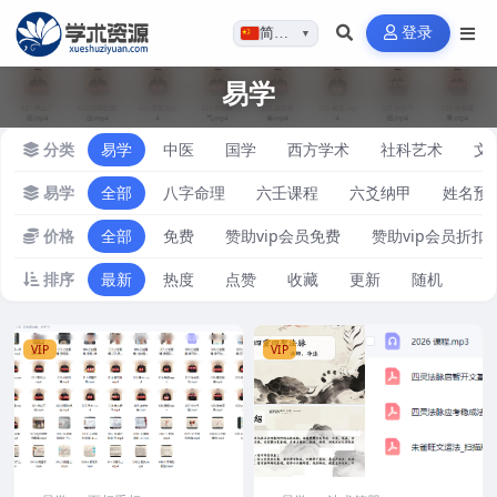
登录
简体…
▼
易学
分类
易学
中医
国学
西方学术
社科艺术
文
易学
全部
八字命理
六壬课程
六爻纳甲
姓名预
价格
全部
免费
赞助vip会员免费
赞助vip会员折扣
排序
最新
热度
点赞
收藏
更新
随机
VIP
VIP