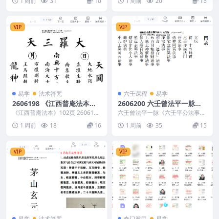
1 周前
31
10
1 周前
20
15
内容为...
推荐描述请...
VIP
VIP
易学
法术符咒
六壬课程
易学
2606198 《江西普庵法本》1
2606200 六壬曾法平一脉
02页
《六壬平公法事合集》六壬法
《江西普庵法本》102页 2606198
六壬曾法平一脉《六壬平公法事合
以下内容为整理的相关资料内容相
科 61页
集》六壬法科 61页 2606200 ...
1 周前
18
16
1 周前
35
15
关推荐描...
VIP
VIP
易学
法术符咒
奇门遁甲
易学