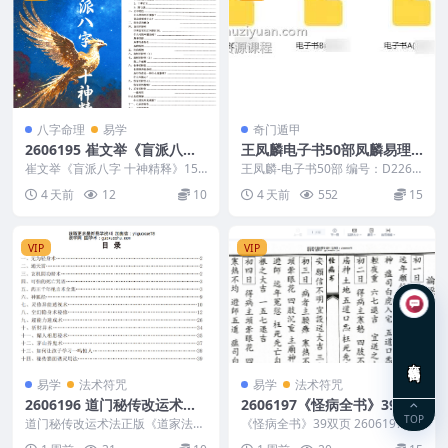
八字命理
易学
奇门遁甲
2606195 崔文举《盲派八字
王凤麟电子书50部凤麟易理P
十神精释》152页
DF书籍
崔文举《盲派八字 十神精释》152
王凤麟-电子书50部 编号：D2265
页 2606195 以下内容为整理的相
2
4 天前
12
10
4 天前
552
15
关资料内...
VIP
VIP
在线咨询
易学
法术符咒
易学
法术符咒
2606196 道门秘传改运术法
2606197《怪病全书》39双
TOP
正版《道家法术三十套》页5
页
道门秘传改运术法正版《道家法术
《怪病全书》39双页 2606197 以
7*2
三十套》页57*2de 2606196 以下
下内容为整理的相关资料内容相关