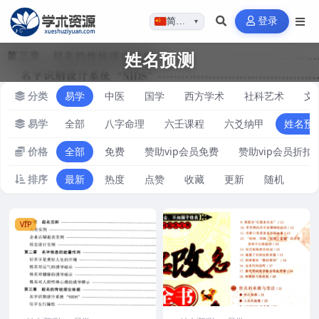
登录
简体…
▼
姓名预测
分类
易学
中医
国学
西方学术
社科艺术
文
易学
全部
八字命理
六壬课程
六爻纳甲
姓名预
价格
全部
免费
赞助vip会员免费
赞助vip会员折扣
排序
最新
热度
点赞
收藏
更新
随机
VIP