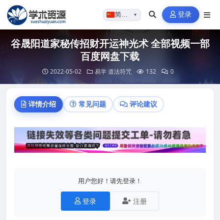
登录
简体…
▼
谷晟阳道家秘传招财开运神光术 全部视频一部
百度网盘下载
2022-05-02
易学
道法符咒
132
0
详情介绍
常见问题
评论建议
用户您好！请先登录！
登录
注册