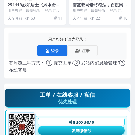
251118妙如居士《风水命理
雷霆都司诸将符法，百度网盘
九九大诀》 220页Y
下载，阿里云盘下载
用户您好！请先登录！ 登录 注册
用户您好！请先登录！ 登录 注册
妙如居士《风水命理九九大诀》 2
雷霆都司诸将符法 编号：D22510
9 月前
60
11
4 年前
221
10
20页Y 25...
&nbs...
用户您好！请先登录！
登录
注册
有问题三种方式： ① 提交工单/② 发站内消息给管理/③
在线客服
工单 / 在线客服 / 私信
优先处理
yiguoxue78
复制微信号