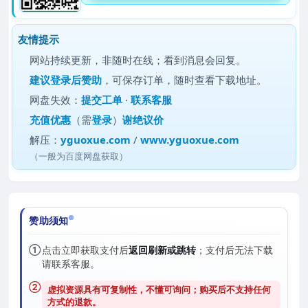
友情提示
网站持续更新，非随时在线；看到消息会回复。
建议
登录后赞助
，可保存订单，随时查看下载地址。
网盘失效：
提交工单
·
联系客服
充值优惠
（需
登录
）
谢绝议价
解压：
yguoxue.com
/
www.yguoxue.com
（一般为百度网盘获取）
赞助须知
①
点击立即获取支付后
返回刷新或跳转
；支付后无法下载
请联系客服。
②
虚拟资源具有可复制性，不懂可询问；购买后
不支持任何
方式的退款
。