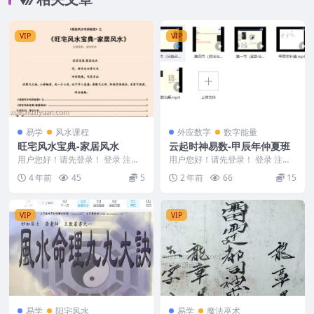
VIP
VIP
易学
风水课程
外应数字
数字能量
旺宅风水宝典-家居风水
云起时神易数-甲辰年仲夏班
用户您好！请先登录！ 登录 注册
用户您好！请先登录！ 登录 注册
编号：MY2212-200-76 旺宅风水
云起时神易数-甲辰年仲夏班 2410
4 年前
45
5
2 年前
66
15
宝典...
146 第...
VIP
VIP
易学
阳宅风水
易学
魔法巫术