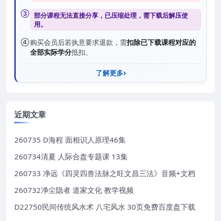
③
部分课程无法直接分享，已压缩处理，需
下载后解压
使
用。
④
购买会员后若执意要求退款，需
扣除已下载课程对应的
全部实际学分
抵扣。
了解更多
近期文章
260735 D海程 面相识人原理46集
260734清夏 人际合盘专题课 13集
260733 净远《四灵四兽法脉之旺文昌三法》音频+文档
260732净尘隐者 道家文化 教学视频
D22750民间传统风水术 八宅风水 30页免费百度盘下载