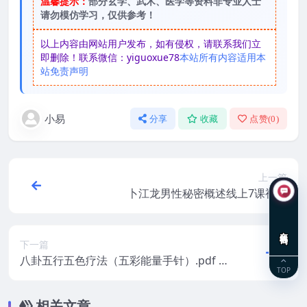
温馨提示：
部分玄学、武术、医学等资料非专业人士
请勿模仿学习，仅供参考！
以上内容由网站用户发布，如有侵权，请联系我们立
即删除！联系微信：yiguoxue78
本站所有内容适用本
站免责声明
小易
分享
收藏
点赞(
0
)
上一篇
卜江龙男性秘密概述线上7课视频
在线咨询
下一篇
八卦五行五色疗法（五彩能量手针）.pdf 百
TOP
度网盘下载
相关文章