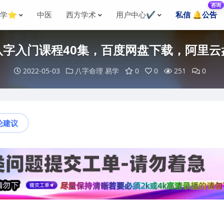
咨询
国学⭐
中医
西方学术
用户中心✔️
私信 🔔公告
八字入门课程40集，百度网盘下载，阿里云
2022-05-03
八字命理
易学
0
0
251
0
论建议