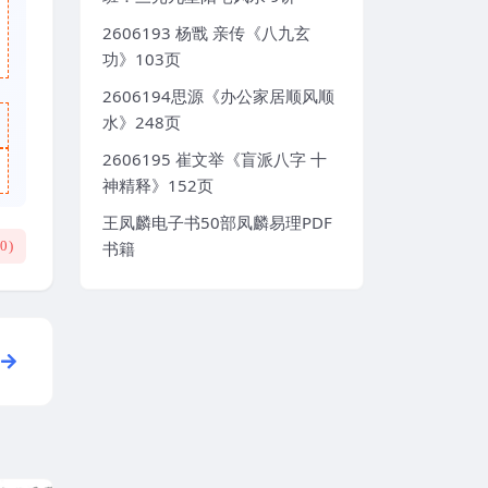
2606193 杨戬 亲传《八九玄
功》103页
2606194思源《办公家居顺风顺
水》248页
2606195 崔文举《盲派八字 十
神精释》152页
王凤麟电子书50部凤麟易理PDF
(
0
)
书籍