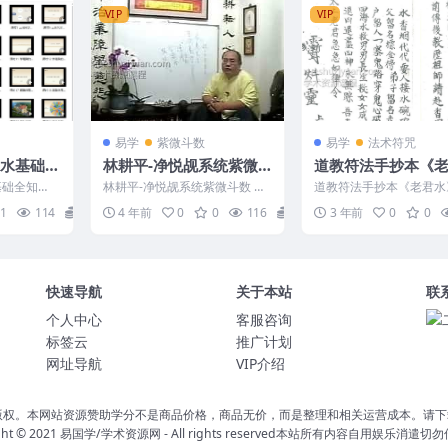
VIP
VIP
易学
紫微斗数
易学
法术符咒
风水基础全
林耕平-净悦觇系统紫微
道教符法手抄本《
斗数
水》四册一套一个p
基础全知
林耕平-净悦觇系统紫微斗数 编
道教符法手抄本《老君水
共91筒子页
 王进武 《杨
号：222113C366 净悦觇系统
一套，共91筒子页。 Y230
1
114
20
4 年前
0
0
116
6
3 年前
0
0
紫微斗数 &n...
道教符法手...
快速导航
关于本站
联
个人中心
客服咨询
标签云
推广计划
网址导航
VIP介绍
版权。本网站资源赞助学分不是商品价格，商品无价，而是整理和相关运营成本。请下
ght © 2021
易国学/学术资源网
- All rights reserved本站所有内容自用娱乐消遣