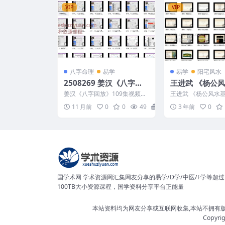
VIP
VIP
八字命理
易学
易学
阳宅风水
2508269 姜汉《八字回
王进武 《杨公
放》109集视频约235小
知道》35集视频
姜汉《八字回放》109集视频约
王进武 《杨公风水
时课程，都是案例，案例
235小时课程，都是案例，案例
道》35集 2311130
11 月前
0
0
49
15
3 年前
0
集Y 2508269
公风水基础全知...
集Y
国学术网 学术资源网汇集网友分享的易学/D学/中医/F学等超过
100TB大小资源课程，国学资料分享平台正能量
本站资料均为网友分享或互联网收集,本站不拥有
Copyri