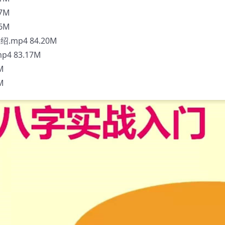
7M
6M
mp4 84.20M
 83.17M
M
M