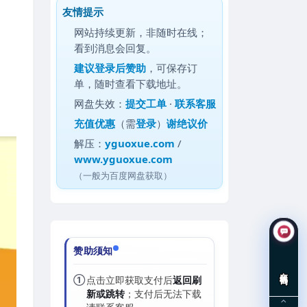
友情提示
网站持续更新，非随时在线；
看到消息会回复。
建议
登录后赞助
，可保存订
单，随时查看下载地址。
网盘失效：
提交工单
·
联系客服
充值优惠
（需
登录
）
谢绝议价
解压：
yguoxue.com
/
www.yguoxue.com
（一般为百度网盘获取）
赞助须知
在线咨询
①
点击立即获取支付后
返回刷
新或跳转
；支付后无法下载