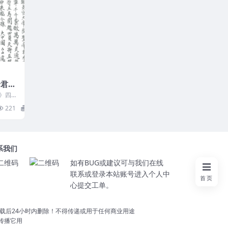
老君
df，
》四册
7-26
221
26
系我们
如有BUG或建议可与我们在线
联系或登录本站账号进入个人中
首页
心提交工单。
载后24小时内删除！不得传递或用于任何商业用途
切勿传播它用