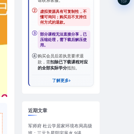
请联系客服。
TOP
②
虚拟资源具有可复制性，不
懂可询问；购买后
不支持任
何方式的退款
。
③
部分课程无法直接分享，已
压缩处理，需
下载后解压
使
用。
④
购买会员后若执意要求退
款，需
扣除已下载课程对应
的全部实际学分
抵扣。
了解更多
近期文章
军师府 杜云学居家环境布局高级
班：三元九星阳宅风水 9讲