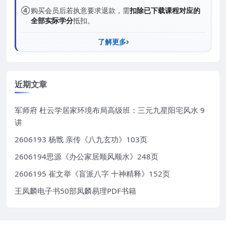
④
购买会员后若执意要求退款，需
扣除已下载课程对应的
全部实际学分
抵扣。
了解更多
近期文章
军师府 杜云学居家环境布局高级班：三元九星阳宅风水 9
讲
2606193 杨戬 亲传《八九玄功》103页
2606194思源《办公家居顺风顺水》248页
2606195 崔文举《盲派八字 十神精释》152页
王凤麟电子书50部凤麟易理PDF书籍