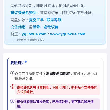
网站持续更新，非随时在线；看到消息会回复。
建议
登录后赞助
，可保存订单，随时查看下载地址。
网盘失效：
提交工单
·
联系客服
充值优惠
（需
登录
）
谢绝议价
解压：
yguoxue.com
/
www.yguoxue.com
（一般为百度网盘获取）
赞助须知
①
点击立即获取支付后
返回刷新或跳转
；支付后无法下载
请联系客服。
②
虚拟资源具有可复制性，不懂可询问；购买后
不支持任何
方式的退款
。
③
部分课程无法直接分享，已压缩处理，需
下载后解压
使
用。