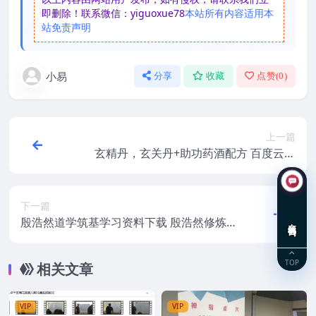
即删除！联系微信：yiguoxue78
本站所有内容适用本
站免责声明
小易
分享
收藏
点赞(
0
)
上一篇
玄精丹，玄关丹+助功药酒配方 百度云下
载！
下一篇
殷浩然道学筑基学习资料下载 殷浩然修炼秘
在线咨询
法54集录像从筑基期到炼虚期均有讲解电子
版
TOP
相关文章
VIP
VIP