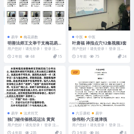
易学
梅花易数
中医
中医
明善法师王文举干支梅花易第
叶唐福 禅指点穴12集视频3套
八期18集视频教材
用户您好！请先登录！ 登录 注册
用户您好！请先登录！ 登录 注册
明善法师王文举干支梅花易第八期
叶唐福禅指点穴 Y2308-309 叶唐
2 年前
68
15
3 年前
75
24
18集视频教材 ...
福禅指...
VIP
易学
法术符咒
六壬课程
易学
独门秘传催桃花运法 黄寅
徐伟刚-六壬迷津筏
用户您好！请先登录！ 登录 注册
用户您好！请先登录！ 登录 注册
独门秘传催桃花运法 黄寅 22w414
编号：Y2308-258-25 徐伟刚-六壬
4 年前
235
0
3 年前
86
8