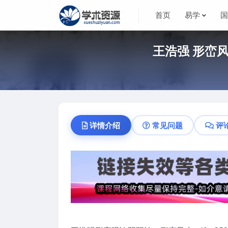
首页
易学
王浩强 形峦
详情介绍
常见问题
评