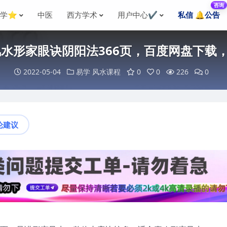
咨询
国学⭐
中医
西方学术
用户中心✔️
私信 🔔公告
风水形家眼诀阴阳法366页，百度网盘下载
2022-05-04
易学
风水课程
0
0
226
0
论建议