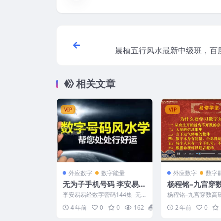
晨植五行风水最新中级班，百
载，阿里
相关文章
VIP
VIP
外应数字
数字能量
外应数字
数字
无为子手机号码 李安易易
杨程铭–九宫穿
经数字密码视频144集
9集
李安易易经数字密码144集 无
杨程铭–九宫穿数高研
为子手机号码风水学视频144集
11227 161001、第
4 年前
0
0
162
18
2 年前
0
编号：22213...