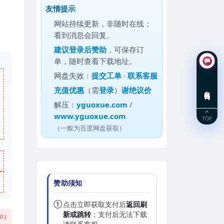
友情提示
网站持续更新，非随时在线；
看到消息会回复。
建议
登录后赞助
，可保存订
单，随时查看下载地址。
网盘失效：
提交工单
·
联系客服
充值优惠
（需
登录
）
谢绝议价
在线咨询
解压：
yguoxue.com
/
www.yguoxue.com
TOP
（一般为百度网盘获取）
赞助须知
①
点击立即获取支付后
返回刷
新或跳转
；支付后无法下载
(
0
)