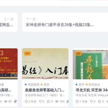
上一篇
下一篇
度网盘下
宋坤老师奇门遁甲录音26集+视频23集，
云盘下载
百度网盘下载，阿里云盘下载
VIP
VIP
能量
周易预测
易学
易学
阳宅风水
数高研班1
袁燊袁老师零基础入门
寻龙天机 宋芝林 344
《易经》42集视频课程
df
班19集 24
袁老师零基础入门《易经》袁燊
寻龙天机 宋芝林 344p.pdf
一节：...
袁焱 零础基入门易经 全42讲视
471
0
60
16
3 年前
0
0
100
20
1 年前
0
0
频 课程介绍：本课...