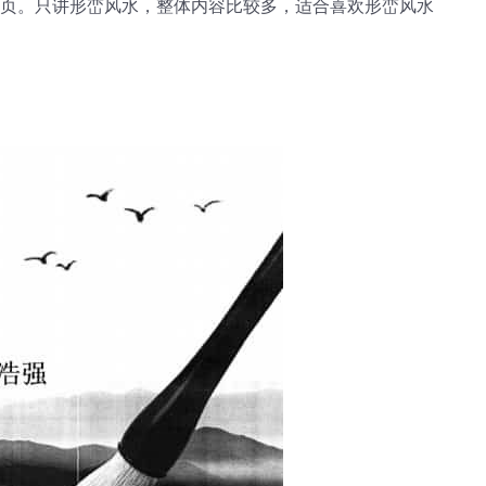
52页。只讲形峦风水，整体内容比较多，适合喜欢形峦风水