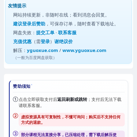
友情提示
网站持续更新，非随时在线；看到消息会回复。
建议
登录后赞助
，可保存订单，随时查看下载地址。
网盘失效：
提交工单
·
联系客服
充值优惠
（需
登录
）
谢绝议价
解压：
yguoxue.com
/
www.yguoxue.com
（一般为百度网盘获取）
赞助须知
①
点击立即获取支付后
返回刷新或跳转
；支付后无法下载
请联系客服。
②
虚拟资源具有可复制性，不懂可询问；购买后
不支持任何
方式的退款
。
③
部分课程无法直接分享，已压缩处理，需
下载后解压
使