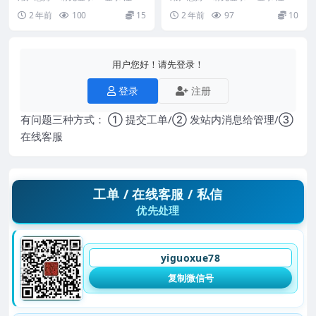
2404015-23 安化奇门
《仙道术遁甲法》 208页 250124
2 年前
100
15
2 年前
97
10
0
用户您好！请先登录！
登录
注册
有问题三种方式： ① 提交工单/② 发站内消息给管理/③
在线客服
工单 / 在线客服 / 私信
优先处理
yiguoxue78
复制微信号