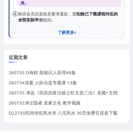
用。
④
购买会员后若执意要求退款，需
扣除已下载课程对应的
全部实际学分
抵扣。
了解更多
近期文章
260735 D海程 面相识人原理46集
260734清夏 人际合盘专题课 13集
260733 净远《四灵四兽法脉之旺文昌三法》音频+文档
260732净尘隐者 道家文化 教学视频
D22750民间传统风水术 八宅风水 30页免费百度盘下载