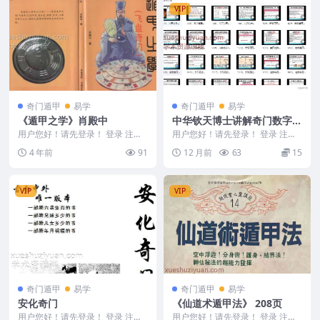
VIP
奇门遁甲
易学
奇门遁甲
易学
《遁甲之学》肖殿中
中华钦天博士讲解奇门数字能
量课程视频41集Y
用户您好！请先登录！ 登录 注册
用户您好！请先登录！ 登录 注册
肖殿中《遁甲之学》 编号M2313-
中华钦天博士讲解奇门数字能量课
4 年前
91
12 月前
63
15
5078-...
程视频41集Y ...
VIP
VIP
奇门遁甲
易学
奇门遁甲
易学
安化奇门
《仙道术遁甲法》 208页
用户您好！请先登录！ 登录 注册
用户您好！请先登录！ 登录 注册