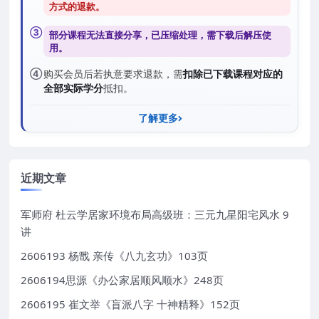
方式的退款
。
③
部分课程无法直接分享，已压缩处理，需
下载后解压
使
用。
④
购买会员后若执意要求退款，需
扣除已下载课程对应的
全部实际学分
抵扣。
了解更多
近期文章
军师府 杜云学居家环境布局高级班：三元九星阳宅风水 9
讲
2606193 杨戬 亲传《八九玄功》103页
2606194思源《办公家居顺风顺水》248页
2606195 崔文举《盲派八字 十神精释》152页