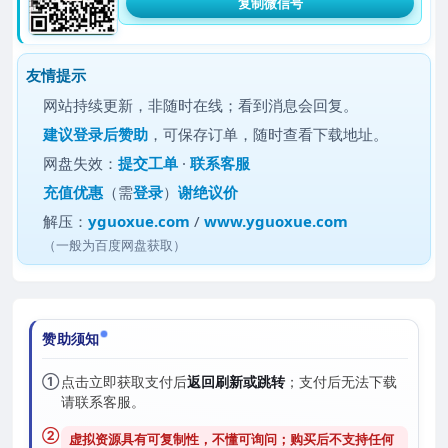
复制微信号
友情提示
网站持续更新，非随时在线；看到消息会回复。
建议
登录后赞助
，可保存订单，随时查看下载地址。
网盘失效：
提交工单
·
联系客服
充值优惠
（需
登录
）
谢绝议价
解压：
yguoxue.com
/
www.yguoxue.com
（一般为百度网盘获取）
赞助须知
①
点击立即获取支付后
返回刷新或跳转
；支付后无法下载
请联系客服。
②
虚拟资源具有可复制性，不懂可询问；购买后
不支持任何