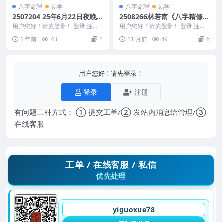
八字命理
易学
八字命理
易学
2507204 25年6月22日夜晚
2508266林若南《八字精修系
真传直播八字原局大运流年三
列-断命核心抓手的多种方法
用户您好！请先登录！ 登录 注册
用户您好！请先登录！ 登录 注册
者神奇作用的九大关系，以及
25年6月22日夜晚真传直播八字原
和突破口》.pptx78页.pdf 7
林若南《八字精修系列-断命核心
1 年前
43
1
11 月前
49
6
局大运流年三...
抓手的多种方法和...
八字流年大运吉凶成败速断的
8页Y
五大天机，八字进财和破财应
期的九大诀窍.pdf Y
用户您好！请先登录！
登录
注册
有问题三种方式： ① 提交工单/② 发站内消息给管理/③
在线客服
工单 / 在线客服 / 私信
优先处理
yiguoxue78