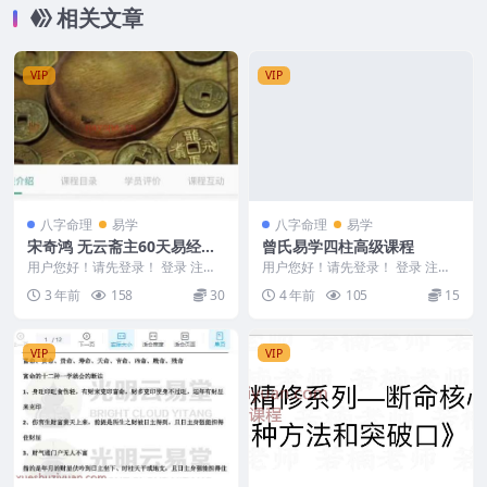
相关文章
VIP
VIP
八字命理
易学
八字命理
易学
宋奇鸿 无云斋主60天易经传
曾氏易学四柱高级课程
承实战班易经实战
用户您好！请先登录！ 登录 注册
用户您好！请先登录！ 登录 注册
宋奇鸿无云斋主-60天易经传承实
编号：221820C067 曾氏易学四柱
3 年前
158
30
4 年前
105
15
战班教学视频3...
高级课...
VIP
VIP