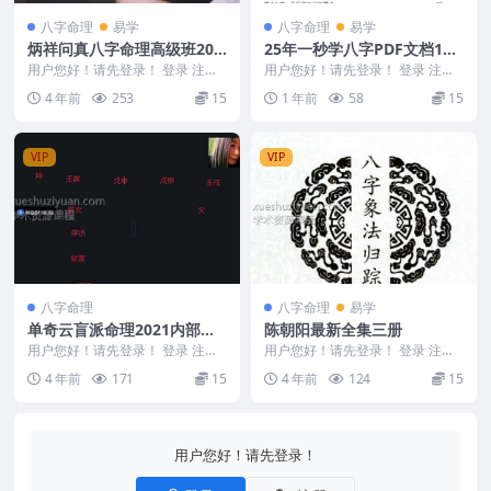
八字命理
易学
八字命理
易学
炳祥问真八字命理高级班20
25年一秒学八字PDF文档170
集百度云下载
页Y
用户您好！请先登录！ 登录 注册
用户您好！请先登录！ 登录 注册
炳祥问真八字命理高级班 炳祥问
25年一秒学八字PDF文档170页Y 2
4 年前
253
15
1 年前
58
15
真八字命理高级...
504...
VIP
VIP
八字命理
八字命理
易学
单奇云盲派命理2021内部课
陈朝阳最新全集三册
程
用户您好！请先登录！ 登录 注册
用户您好！请先登录！ 登录 注册
编码：D22592 .单奇云盲派命理2
陈朝阳最新全集三册 编号：3078
4 年前
171
15
4 年前
124
15
021内...
DB0806...
用户您好！请先登录！