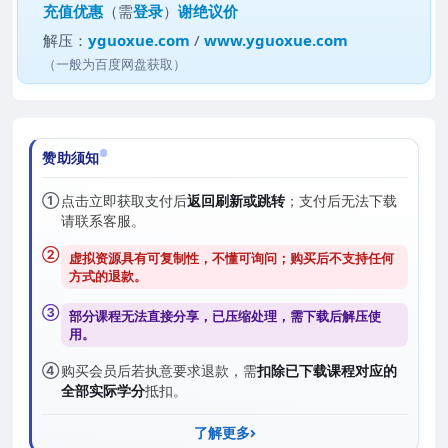
充值优惠
（需
登录
）
谢绝议价
解压：
yguoxue.com
/
www.yguoxue.com
（一般为百度网盘获取）
赞助须知
①
点击立即获取支付后
返回刷新或跳转
；支付后无法下载
请联系客服。
②
虚拟资源具有可复制性，不懂可询问；购买后
不支持任何
方式的退款
。
③
部分课程无法直接分享，已压缩处理，需
下载后解压
使
用。
④
购买会员后若执意要求退款，需
扣除已下载课程对应的
全部实际学分
抵扣。
了解更多