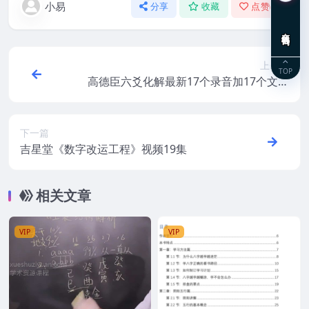
小易
分享
收藏
点赞(
0
)
在线咨询
上一篇
TOP
高德臣六爻化解最新17个录音加17个文档
百度盘下载
下一篇
吉星堂《数字改运工程》视频19集
相关文章
VIP
VIP