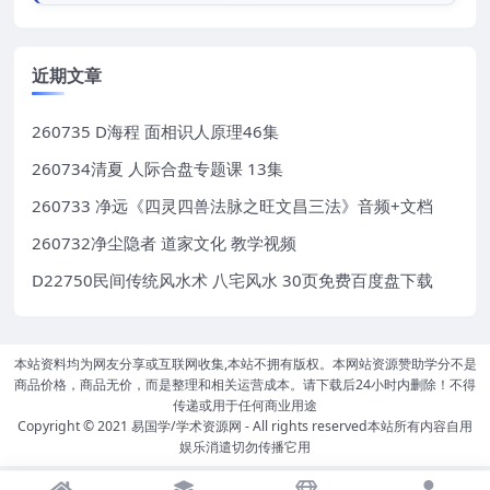
近期文章
260735 D海程 面相识人原理46集
260734清夏 人际合盘专题课 13集
260733 净远《四灵四兽法脉之旺文昌三法》音频+文档
260732净尘隐者 道家文化 教学视频
D22750民间传统风水术 八宅风水 30页免费百度盘下载
本站资料均为网友分享或互联网收集,本站不拥有版权。本网站资源赞助学分不是
商品价格，商品无价，而是整理和相关运营成本。请下载后24小时内删除！不得
传递或用于任何商业用途
Copyright © 2021
易国学/学术资源网
- All rights reserved本站所有内容自用
娱乐消遣切勿传播它用