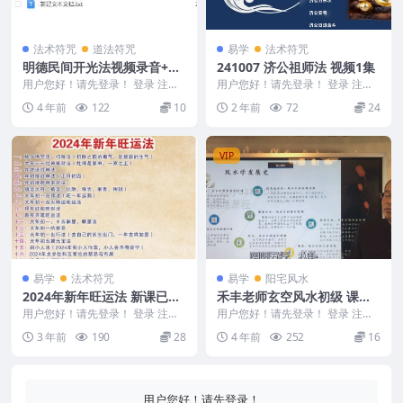
法术符咒
道法符咒
易学
法术符咒
明德民间开光法视频录音+资
241007 济公祖师法 视频1集
料2021微信讲课
用户您好！请先登录！ 登录 注册
用户您好！请先登录！ 登录 注册
编号：D22623 明德民间开光法
济公祖师法 视频1集 没有文档 介
4 年前
122
10
2 年前
72
24
开课传授...
意勿下 24...
VIP
易学
法术符咒
易学
阳宅风水
2024年新年旺运法 新课已经
禾丰老师玄空风水初级 课程
讲完
视频教学全集25集
用户您好！请先登录！ 登录 注册
用户您好！请先登录！ 登录 注册
2024年新年旺运法 2402110 佛诚
禾丰老师玄空风水初级 禾丰老师
3 年前
190
28
4 年前
252
16
老师...
玄空风水初级 ...
用户您好！请先登录！