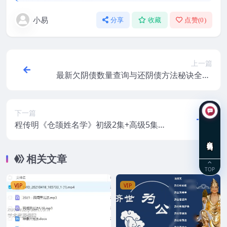
小易
分享
收藏
点赞(
0
)
上一篇
最新欠阴债数量查询与还阴债方法秘诀全集.
pdf
下一篇
程传明《仓颉姓名学》初级2集+高级5集视
频 百度盘下载
在线咨询
相关文章
TOP
VIP
VIP