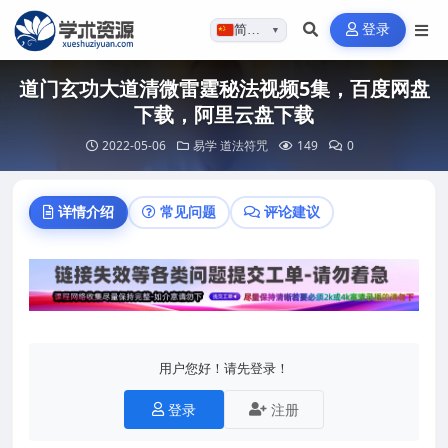
登录
简体…
▼
道门玄功大道清微雷霆秘法视频5集，百度网盘
下载，阿里云盘下载
2022-05-06
易学
道法符咒
149
0
详情介绍
常见问题
评论建议
用户您好！请先登录！
登录
注册