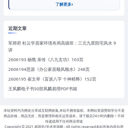
了解更多
近期文章
军师府 杜云学居家环境布局高级班：三元九星阳宅风水 9
讲
2606193 杨戬 亲传《八九玄功》103页
2606194思源《办公家居顺风顺水》248页
2606195 崔文举《盲派八字 十神精释》152页
王凤麟电子书50部凤麟易理PDF书籍
本站资料均为网友分享或互联网收集,本站不拥有版权。本网站资源赞助学分不是
商品价格，商品无价，而是整理和相关运营成本。请下载后24小时内删除！不得
传递或用于任何商业用途
Copyright © 2021
易国学/学术资源网
- All rights reserved本站所有内容自用