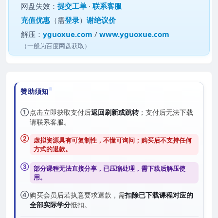
网盘失效：
提交工单
·
联系客服
充值优惠
（需
登录
）
谢绝议价
解压：
yguoxue.com
/
www.yguoxue.com
（一般为百度网盘获取）
赞助须知
①
点击立即获取支付后
返回刷新或跳转
；支付后无法下载
请联系客服。
②
虚拟资源具有可复制性，不懂可询问；购买后
不支持任何
方式的退款
。
③
部分课程无法直接分享，已压缩处理，需
下载后解压
使
用。
④
购买会员后若执意要求退款，需
扣除已下载课程对应的
全部实际学分
抵扣。