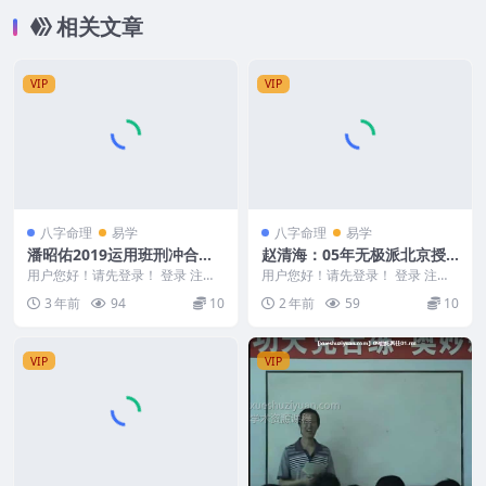
相关文章
VIP
VIP
八字命理
易学
八字命理
易学
潘昭佑2019运用班刑冲合破
赵清海：05年无极派北京授
害
课笔记入室北子笔录
用户您好！请先登录！ 登录 注册
用户您好！请先登录！ 登录 注册
潘昭佑2019运用班刑冲合破害 已
赵清海：05年无极派北京授课笔记
3 年前
94
10
2 年前
59
10
经二次压缩 ...
入室北子笔录 ...
VIP
VIP