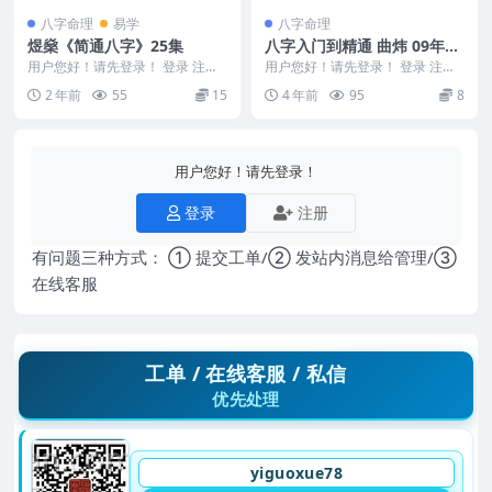
八字命理
易学
八字命理
煜燊《简通八字》25集
八字入门到精通 曲炜 09年四
柱八字特训班 视频85集讲课
用户您好！请先登录！ 登录 注册
用户您好！请先登录！ 登录 注册
煜燊《简通八字》25集 2411395
百度盘下载
编号：D22634 八字入门到精通 曲
2 年前
55
15
4 年前
95
8
01、...
炜 09...
用户您好！请先登录！
登录
注册
有问题三种方式： ① 提交工单/② 发站内消息给管理/③
在线客服
工单 / 在线客服 / 私信
优先处理
yiguoxue78