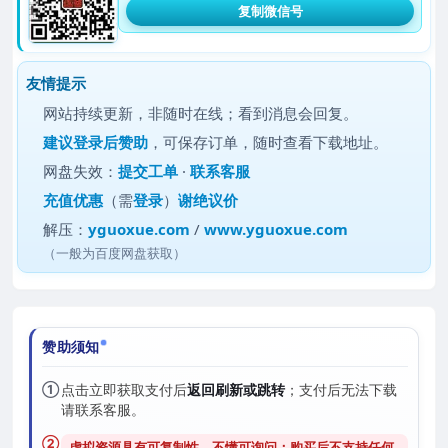
复制微信号
友情提示
网站持续更新，非随时在线；看到消息会回复。
建议
登录后赞助
，可保存订单，随时查看下载地址。
网盘失效：
提交工单
·
联系客服
充值优惠
（需
登录
）
谢绝议价
解压：
yguoxue.com
/
www.yguoxue.com
（一般为百度网盘获取）
赞助须知
①
点击立即获取支付后
返回刷新或跳转
；支付后无法下载
请联系客服。
②
虚拟资源具有可复制性，不懂可询问；购买后
不支持任何