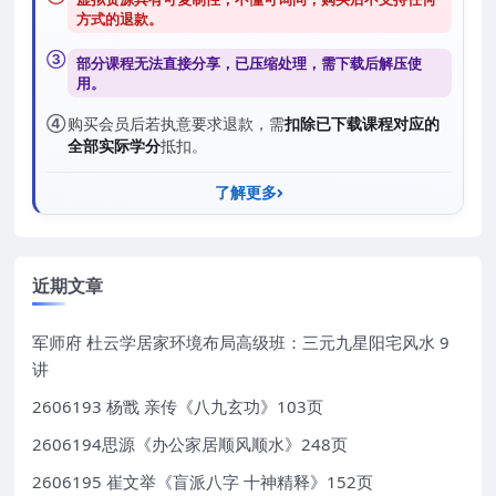
方式的退款
。
③
部分课程无法直接分享，已压缩处理，需
下载后解压
使
用。
④
购买会员后若执意要求退款，需
扣除已下载课程对应的
全部实际学分
抵扣。
了解更多
近期文章
军师府 杜云学居家环境布局高级班：三元九星阳宅风水 9
讲
2606193 杨戬 亲传《八九玄功》103页
2606194思源《办公家居顺风顺水》248页
2606195 崔文举《盲派八字 十神精释》152页