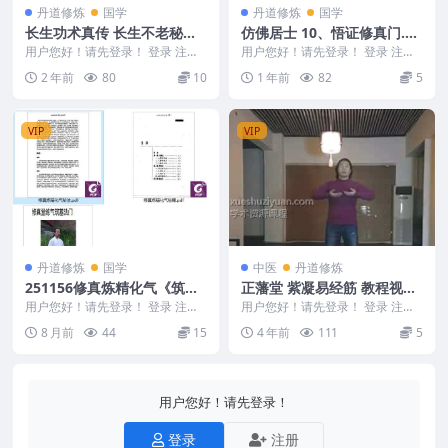
丹道修炼
国学
丹道修炼
国学
长生功术真传 长生不老秘诀
仿佛居士 10、悟证修真门.pd
PDF 百度网盘下载
f
用户您好！请先登录！ 登录 注册
用户您好！请先登录！ 登录 注册
长生功术真传 2403209-90 ## 长
仿佛居士 10、悟证修真门.pdf 250
2 年前
80
10
1 年前
82
5
生...
43...
VIP
VIP
丹道修炼
国学
中医
丹道修炼
251156修真炼精化气《筑基
正藩堂 紫凝易经筋 教程视频
法门》《化气秘籍》《化气秘
2集
用户您好！请先登录！ 登录 注册
用户您好！请先登录！ 登录 注册
法》3本
修真炼精化气《筑基法门》《化气
紫凝易经筋 教程视频2集 正藩堂紫
8 月前
44
15
4 年前
111
5
秘籍》《化气秘法...
凝易经筋视频...
用户您好！请先登录！
登录
注册