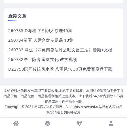
近期文章
260735 D海程 面相识人原理46集
260734清夏 人际合盘专题课 13集
260733 净远《四灵四兽法脉之旺文昌三法》音频+文档
260732净尘隐者 道家文化 教学视频
D22750民间传统风水术 八宅风水 30页免费百度盘下载
本站资料均为网友分享或互联网收集,本站不拥有版权。本网站资源赞助学分不是
商品价格，商品无价，而是整理和相关运营成本。请下载后24小时内删除！不得
传递或用于任何商业用途
Copyright © 2021
易国学/学术资源网
- All rights reserved本站所有内容自用
娱乐消遣切勿传播它用