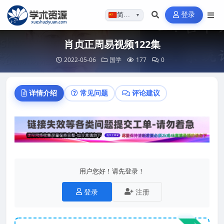
登录
简体…
▼
肖贞正周易视频122集
2022-05-06
国学
177
0
详情介绍
常见问题
评论建议
用户您好！请先登录！
登录
注册