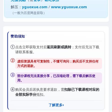
解压：
yguoxue.com
/
www.yguoxue.com
（一般为百度网盘获取）
赞助须知
①
点击立即获取支付后
返回刷新或跳转
；支付后无法下载
请联系客服。
②
虚拟资源具有可复制性，不懂可询问；购买后
不支持任何
方式的退款
。
③
部分课程无法直接分享，已压缩处理，需
下载后解压
使
用。
④
购买会员后若执意要求退款，需
扣除已下载课程对应的
全部实际学分
抵扣。
了解更多