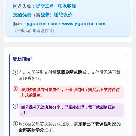
网盘失效：
提交工单
·
联系客服
充值优惠
（需
登录
）
谢绝议价
解压：
yguoxue.com
/
www.yguoxue.com
（一般为百度网盘获取）
赞助须知
①
点击立即获取支付后
返回刷新或跳转
；支付后无法下载
请联系客服。
②
虚拟资源具有可复制性，不懂可询问；购买后
不支持任何
方式的退款
。
③
部分课程无法直接分享，已压缩处理，需
下载后解压
使
用。
④
购买会员后若执意要求退款，需
扣除已下载课程对应的
全部实际学分
抵扣。