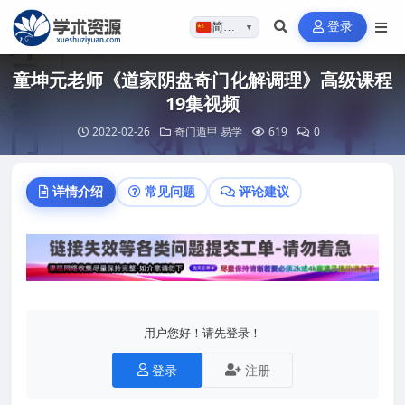
登录
简体…
▼
童坤元老师《道家阴盘奇门化解调理》高级课程
19集视频
2022-02-26
奇门遁甲
易学
619
0
详情介绍
常见问题
评论建议
用户您好！请先登录！
登录
注册