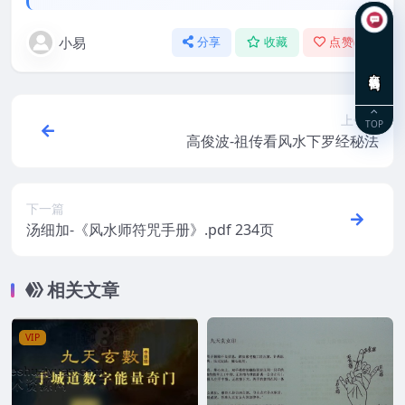
小易
分享
收藏
点赞(
0
)
在线咨询
上一篇
TOP
高俊波-祖传看风水下罗经秘法
下一篇
汤细加-《风水师符咒手册》.pdf 234页
相关文章
VIP