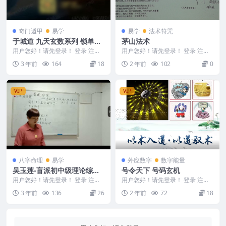
奇门遁甲
易学
易学
法术符咒
于城道 九天玄数系列 锁单宫
茅山法术
奇门班+香法 中级课程
用户您好！请先登录！ 登录 注册
用户您好！请先登录！ 登录 注册
于城道 于城道人 九天玄数系列 锁
茅山法术 2411113
3 年前
164
18
2 年前
102
0
单宫奇门班...
VIP
VIP
八字命理
易学
外应数字
数字能量
吴玉莲-盲派初中级理论综合
号令天下 号码玄机
版视频26集53.9 GB
用户您好！请先登录！ 登录 注册
用户您好！请先登录！ 登录 注册
吴玉莲-盲派初中级理论综合版视
号令天下 2403061 001.号令天下
3 年前
136
26
2 年前
72
18
频26集53.9...
壹....