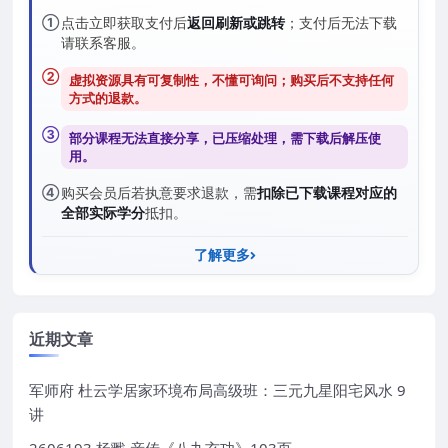
①
点击立即获取支付后
返回刷新或跳转
；支付后无法下载
请联系客服。
②
虚拟资源具有可复制性，不懂可询问；购买后
不支持任何
方式的退款
。
③
部分课程无法直接分享，已压缩处理，需
下载后解压
使
用。
④
购买会员后若执意要求退款，需
扣除已下载课程对应的
全部实际学分
抵扣。
了解更多
近期文章
军师府 杜云学居家环境布局高级班：三元九星阳宅风水 9
讲