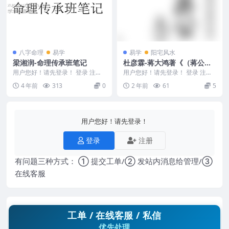
八字命理
易学
易学
阳宅风水
梁湘润-命理传承班笔记
杜彦霖-蒋大鸿著《（蒋公秘
传）大玄空形峦精髓》260页.
用户您好！请先登录！ 登录 注册
用户您好！请先登录！ 登录 注册
梁湘润-命理传承班笔记 4135B25
pdf
杜彦霖-蒋大鸿著《（蒋公秘传）
4 年前
313
0
2 年前
61
5
1
大玄空形峦精髓》...
用户您好！请先登录！
登录
注册
有问题三种方式： ① 提交工单/② 发站内消息给管理/③
在线客服
工单 / 在线客服 / 私信
优先处理