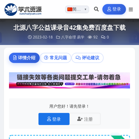
登录
简体…
▼
北源八字公益课录音42集免费百度盘下载
2023-02-18
八字命理
易学
92
0
详情介绍
常见问题
评论建议
用户您好！请先登录！
登录
注册