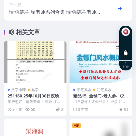
下一篇
瑞·强德兰 瑞老师系列合集 瑞·强德兰老师通
灵
相关文章
在线咨询
TOP
八字命理
易学
阳宅风水
阴宅风水
251160 25年10月30日夜晚
精品15. 金镖门-老人参-《20
真传直播杨振宁八字看生死寿
22年金镖门阴阳宅形法风水
用户您好！请先登录！ 登录 注册
用户您好！请先登录！ 登录 注册
夭、几婚几育，以及直断财富
25年10月30日夜晚真传直播杨振
概论（正文）》
Y2306-162 精品15. 金镖门-老人
8 月前
50
0
3 年前
91
宁八字看生死...
参...
三大通道，揭秘穷命与富贵命
的根本差异PDF文档12页Y
VIP