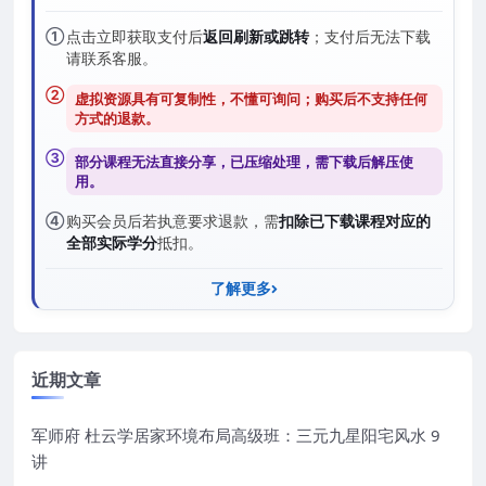
①
点击立即获取支付后
返回刷新或跳转
；支付后无法下载
请联系客服。
②
虚拟资源具有可复制性，不懂可询问；购买后
不支持任何
方式的退款
。
③
部分课程无法直接分享，已压缩处理，需
下载后解压
使
用。
④
购买会员后若执意要求退款，需
扣除已下载课程对应的
全部实际学分
抵扣。
了解更多
近期文章
军师府 杜云学居家环境布局高级班：三元九星阳宅风水 9
讲