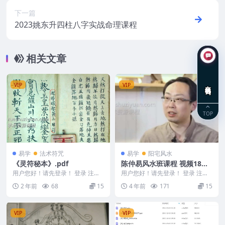
下一篇
2023姚东升四柱八字实战命理课程
相关文章
在线咨询
VIP
VIP
TOP
易学
法术符咒
易学
阳宅风水
《灵符秘本》.pdf
陈仲易风水班课程 视频18集
+风水资料文档
用户您好！请先登录！ 登录 注册
用户您好！请先登录！ 登录 注册
《灵符秘本》.pdf 2501300-2
陈仲易风水班课程18视频+7资料
2 年前
68
15
4 年前
171
15
编号：222...
VIP
VIP