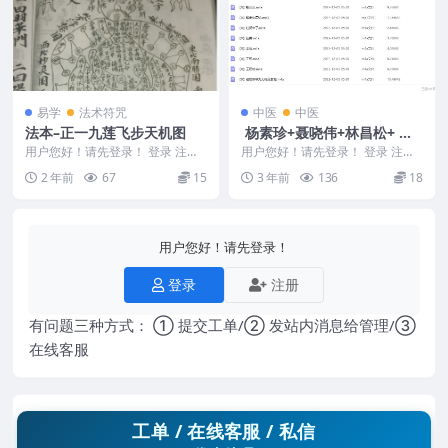
易学
法术符咒
中医
中医
法本–正一九莲飞步天机图
杨素珍+聂哓伟+林昌松+ 龚
秋华+杨建涛 王翔 罗萍.等32
用户您好！请先登录！ 登录 注册
用户您好！请先登录！ 登录 注册
法本–正一九莲飞步天机图 2410...
7中医方录音文件
经方培训音视频 含痉湿暍病桂枝
2 年前
67
15
3 年前
136
18
茯苓丸消渴小便...
用户您好！请先登录！
登录
注册
有问题三种方式： ① 提交工单/② 发站内消息给管理/③
在线客服
工单 / 在线客服 / 私信