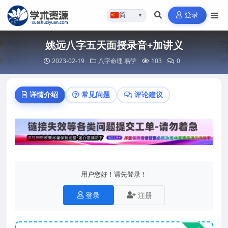
登录
简体…
▼
姚远八字五天面授录音+加讲义
2023-02-19
八字命理
易学
103
0
详情介绍
常见问题
评论建议
用户您好！请先登录！
登录
注册