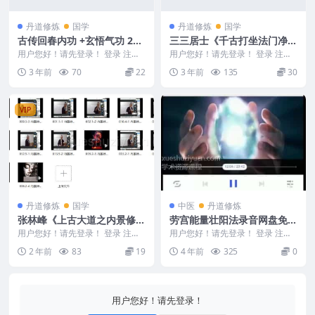
丹道修炼
国学
丹道修炼
国学
古传回春内功 +玄悟气功 2个
三三居士《千古打坐法门净化
文档
身心》 视频16集
用户您好！请先登录！ 登录 注册
用户您好！请先登录！ 登录 注册
古传回春内功 +玄悟气功 2个文档
三三居士《千古打坐法门净化身
3 年前
70
22
3 年前
135
30
Y2308...
心》 视频16集 ...
VIP
丹道修炼
国学
中医
丹道修炼
张林峰《上古大道之内景修炼
劳宫能量壮阳法录音网盘免费
神修丹法薪传》视频直播课1
下载
用户您好！请先登录！ 登录 注册
用户您好！请先登录！ 登录 注册
4集
张林峰《上古大道之内景修炼神修
劳宫能量壮阳法视频1集如何通过
2 年前
83
19
4 年前
325
0
丹法薪传》视频直...
劳宫穴来提升你的...
用户您好！请先登录！