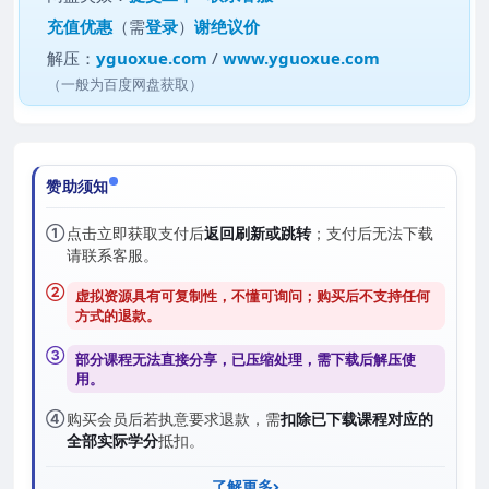
充值优惠
（需
登录
）
谢绝议价
解压：
yguoxue.com
/
www.yguoxue.com
（一般为百度网盘获取）
赞助须知
①
点击立即获取支付后
返回刷新或跳转
；支付后无法下载
请联系客服。
②
虚拟资源具有可复制性，不懂可询问；购买后
不支持任何
方式的退款
。
③
部分课程无法直接分享，已压缩处理，需
下载后解压
使
用。
④
购买会员后若执意要求退款，需
扣除已下载课程对应的
全部实际学分
抵扣。
了解更多