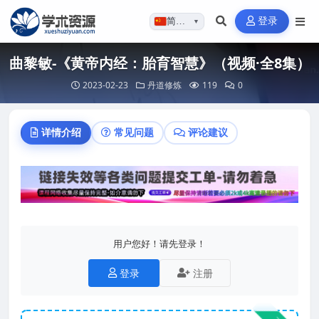
登录
简体…
▼
曲黎敏-《黄帝内经：胎育智慧》（视频·全8集）
2023-02-23
丹道修炼
119
0
详情介绍
常见问题
评论建议
用户您好！请先登录！
登录
注册