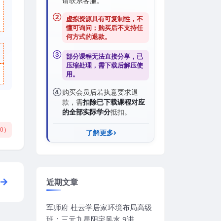
请联系客服。
②
虚拟资源具有可复制性，不
懂可询问；购买后
不支持任
何方式的退款
。
③
部分课程无法直接分享，已
压缩处理，需
下载后解压
使
用。
④
购买会员后若执意要求退
款，需
扣除已下载课程对应
的全部实际学分
抵扣。
(
0
)
了解更多
近期文章
军师府 杜云学居家环境布局高级
班：三元九星阳宅风水 9讲