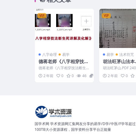
VIP
VIP
八字命理
易学
易学
法术符咒
德蒋老师《八字相穿技法
胡法旺茅山法本.P
断生死详解及化解》
页
德蒋老师《八字相穿技法断生死
胡法旺茅山.PDF 240
详解及化解》2集 2412143 1_2
法旺茅山学习笔记本
2 年前
0
0
46
15
2 年前
0
2812_e...
要围绕胡法...
国学术网 学术资源网汇集网友分享的易学/D学/中医/F学等超过
100TB大小资源课程，国学资料分享平台正能量