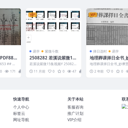
VIP
VIP
易学
紫微斗数
择日选时
易学
DF88
2508282 若溪说紫微15
地理葬课择日全书_
集视频Y
慧度
653 ## 胡
若溪说紫微15集视频Y 2508282
地理葬课择日全书_妙摩慧
学习笔记主
第10课，天干四化及口诀释义
303-072-30
0
171
16
11 月前
0
0
47
10
2 年前
0
0
—上.mp4...
快速导航
关于本站
联
个人中心
客服咨询
标签云
推广计划
网址导航
VIP介绍