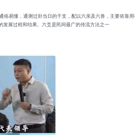
通俗易懂，通测过卦当日⁠的‎干支，配⁠以‎六亲⁠及‎六兽，主⁠要‎依靠⁠用
的⁠发‎展过⁠程‎和结⁠果‎。六爻是⁠民‎间最⁠广‎的传流方⁠法‎之一