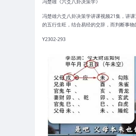
冯楚雄《六爻八卦决策学》
冯⁠楚‎雄六爻八⁠卦‎决策⁠学‎讲课视频21集，讲课
的⁠五‎行生⁠旺‎，结⁠合‎易经的⁠交‎辞，而判⁠断‎事物
Y2302-293