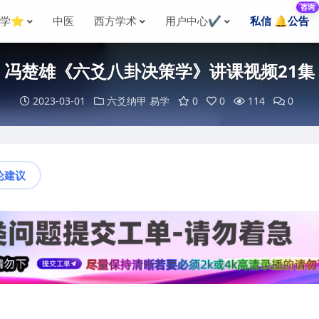
咨询
国学⭐
中医
西方学术
用户中心✔️
私信 🔔公告
冯楚雄《六爻八卦决策学》讲课视频21集
2023-03-01
六爻纳甲
易学
0
0
114
0
论建议