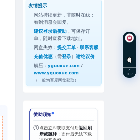
友情提示
网站持续更新，非随时在线；
看到消息会回复。
建议
登录后赞助
，可保存订
单，随时查看下载地址。
网盘失效：
提交工单
·
联系客服
充值优惠
（需
登录
）
谢绝议价
在线咨询
解压：
yguoxue.com
/
www.yguoxue.com
TOP
（一般为百度网盘获取）
赞助须知
①
点击立即获取支付后
返回刷
新或跳转
；支付后无法下载