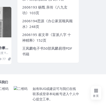
2606193 杨戬 亲传《八九玄
功》103页
2606194思源《办公家居顺风顺
水》248页
2606195 崔文举《盲派八字 十
神精释》152页
妙摩
王凤麟电子书50部凤麟易理PDF
度 Y2
书籍
77
8
系我们
如有BUG或建议可与我们在线
联系或登录本站账号进入个人中
首页
心提交工单。