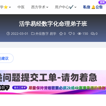
咨询
国学⭐
中医
西方学术
用户中心✔️
私信 🔔公告
活学易经数字化命理弟子班
2022-03-01
外应数字
易学
0
0
150
0
论建议