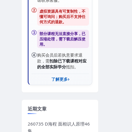
请联系客服。
②
虚拟资源具有可复制性，不
懂可询问；购买后
不支持任
何方式的退款
。
③
部分课程无法直接分享，已
压缩处理，需
下载后解压
使
用。
④
购买会员后若执意要求退
款，需
扣除已下载课程对应
的全部实际学分
抵扣。
了解更多
近期文章
260735 D海程 面相识人原理46
集