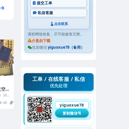
提交工单
私信客服
点击联系
课程网络收集，尽可能修复完整。
介意勿下载
也加微信
yiguoxue78（备用）
工单 / 在线客服 / 私信
优先处理
玄空风
频，约
》38
0177
48
24
yiguoxue78
复制微信号