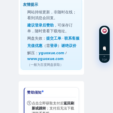
友情提示
网站持续更新，非随时在线；
看到消息会回复。
建议
登录后赞助
，可保存订
单，随时查看下载地址。
网盘失效：
提交工单
·
联系客服
充值优惠
（需
登录
）
谢绝议价
在线咨询
解压：
yguoxue.com
/
www.yguoxue.com
TOP
（一般为百度网盘获取）
赞助须知
①
点击立即获取支付后
返回刷
新或跳转
；支付后无法下载