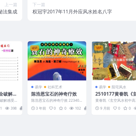
上一篇
下一篇
秘法集成
权冠宇2017年11月外应风水姓名八字
VIP
VIP
易学
社科艺术
易学
阳宅风水
全破解感
陈浩恩宝石的神奇疗效
2510177黄眷凯《
派八字绝
水初中高》38集视
破解感受精
陈浩恩宝石的神奇疗效 223406-
黄眷凯《玄空风水初中高
4.5小时Y
pdf，盲
095-1
集视频，约4.5小时Y 3251
1
398
10
3 年前
0
0
102
5
9 月前
0
0
...
Huang...