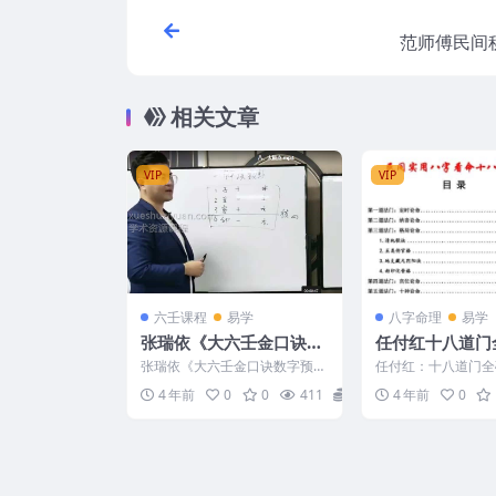
范师傅民间
相关文章
VIP
VIP
六壬课程
易学
八字命理
易学
张瑞依《大六壬金口诀数
任付红十八道门
字预测》中级+高级共58
受精彩绝伦的盲
张瑞依《大六壬金口诀数字预
任付红：十八道门全
集视频 百度盘下载
技pdf 百度云
测》中级+高级共58集视频，其
彩绝伦的盲派八字绝技
4 年前
0
0
411
5
4 年前
0
中中级的话，应该是属于基...
派绝密口诀完全公开，5