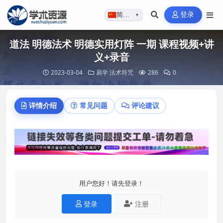
登录
简体…
▼
道法 明德法术 明德实用灯阵 一期 课程视频+讲
义+录音
2023-03-04
易学
法术符咒
286
0
详情介绍
常见问题
评论建议
用户您好！请先登录！
登录
注册