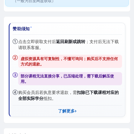
（一般为百度网盘获取）
赞助须知
①
点击立即获取支付后
返回刷新或跳转
；支付后无法下载
请联系客服。
②
虚拟资源具有可复制性，不懂可询问；购买后
不支持任何
方式的退款
。
③
部分课程无法直接分享，已压缩处理，需
下载后解压
使
用。
④
购买会员后若执意要求退款，需
扣除已下载课程对应的
全部实际学分
抵扣。
了解更多