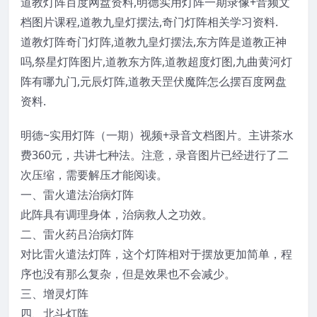
道教灯阵
百度网盘资料,
明德
实用灯阵一期录像+音频文
档图片课程,
道教九皇灯摆法
,
奇门灯阵
相关学习资料.
道教灯阵
奇门灯阵
,道教九皇灯摆法,东方阵是道教正神
吗,祭星灯阵图片,道教东方阵,道教超度灯图,九曲黄河灯
阵有哪九门,元辰灯阵,道教天罡伏魔阵怎么摆百度网盘
资料.
明德
~实用灯阵（一期）视频+录音文档图片。主讲茶水
费360元，共讲七种法。注意，录音图片已经进行了二
次压缩，需要解压才能阅读。
一、雷火遣法治病灯阵
此阵具有调理身体，治病救人之功效。
二、雷火药吕治病灯阵
对比雷火遣法灯阵，这个灯阵相对于摆放更加简单，程
序也没有那么复杂，但是效果也不会减少。
三、增灵灯阵
四、北斗灯阵