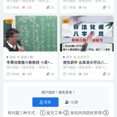
游学视频、音频合集24集36
职业班（子平+滴天髓+盲
用户您好！请先登录！ 登录 注册
用户您好！请先登录！ 登录 注册
个小时
杨清娟老师 2023年8月、7月游学
派）》教学视频39集Y
易行亦行老师《四柱八字实战职业
3 年前
102
26
1 年前
66
15
视频、音频...
班（子平+滴天髓...
VIP
VIP
易学
紫微斗数
易学
法术符咒
李秉信紫微斗数教程 小星+主
楚恒易学 会真道长符法八字
星进阶视频班课程2部25G
化解 ☯️符法化解 八字亏克
用户您好！请先登录！ 登录 注册
用户您好！请先登录！ 登录 注册
Y2306-225-2秉信紫微斗数小星
视频+讲义
☯️符法化解 八字亏克 会真老师授
4 年前
349
34
3 年前
289
26
+主星进...
课 法术符咒...
用户您好！请先登录！
登录
注册
有问题三种方式： ① 提交工单/② 发站内消息给管理/③