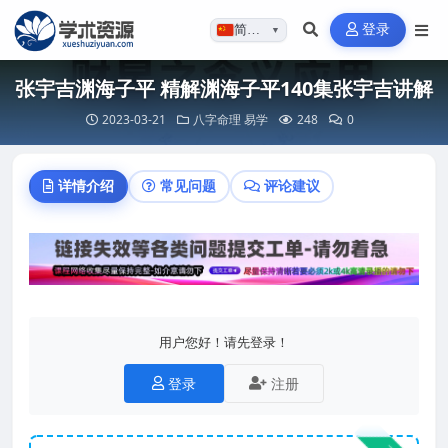
登录
简体…
▼
张宇吉渊海子平 精解渊海子平140集张宇吉讲解
2023-03-21
八字命理
易学
248
0
详情介绍
常见问题
评论建议
用户您好！请先登录！
登录
注册