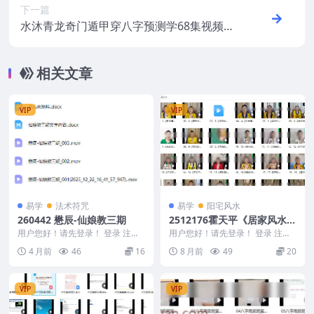
下一篇
水沐青龙奇门遁甲穿八字预测学68集视频课
程
相关文章
VIP
VIP
易学
法术符咒
易学
阳宅风水
260442 懋辰-仙娘教三期
2512176霍天平《居家风水玄
机》44集
用户您好！请先登录！ 登录 注册
用户您好！请先登录！ 登录 注册
懋辰-仙娘教三期 260442 260442
霍天平《居家风水玄机》44集 251
4 月前
46
16
8 月前
49
20
...
2176 ...
VIP
VIP