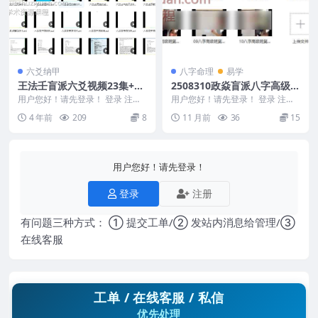
六爻纳甲
八字命理
易学
王法壬盲派六爻视频23集+2
2508310政焱盲派八字高级第
个资料pdf 百度盘下载
十二期10集视频Y
用户您好！请先登录！ 登录 注册
用户您好！请先登录！ 登录 注册
王法壬盲派六爻视频23集+2个资
政焱盲派八字高级第十二期10集视
4 年前
209
8
11 月前
36
15
料pdf，据说...
频Y 2508...
用户您好！请先登录！
登录
注册
有问题三种方式： ① 提交工单/② 发站内消息给管理/③
在线客服
工单 / 在线客服 / 私信
优先处理