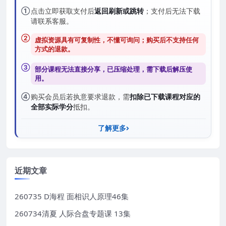
①
点击立即获取支付后
返回刷新或跳转
；支付后无法下载
请联系客服。
②
虚拟资源具有可复制性，不懂可询问；购买后
不支持任何
方式的退款
。
③
部分课程无法直接分享，已压缩处理，需
下载后解压
使
用。
④
购买会员后若执意要求退款，需
扣除已下载课程对应的
全部实际学分
抵扣。
了解更多
近期文章
260735 D海程 面相识人原理46集
260734清夏 人际合盘专题课 13集