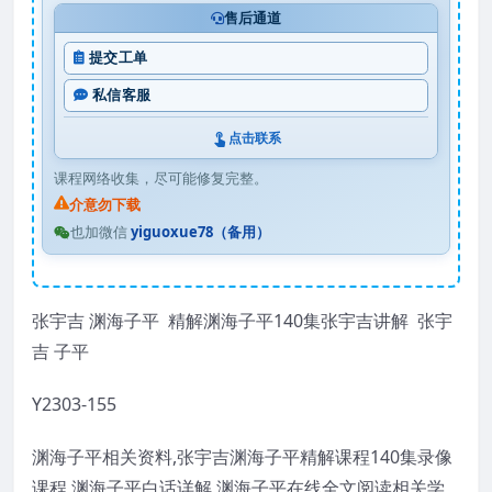
售后通道
提交工单
私信客服
点击联系
课程网络收集，尽可能修复完整。
介意勿下载
也加微信
yiguoxue78（备用）
张宇吉 渊海子平 精解渊海子平140集张宇吉讲解 张宇
吉 子平
Y2303-155
渊海子平
相关资料,
张宇吉
渊海子平精解课程140集录像
课程,
渊海子平白话详解
,
渊海子平在线全文阅读
相关学