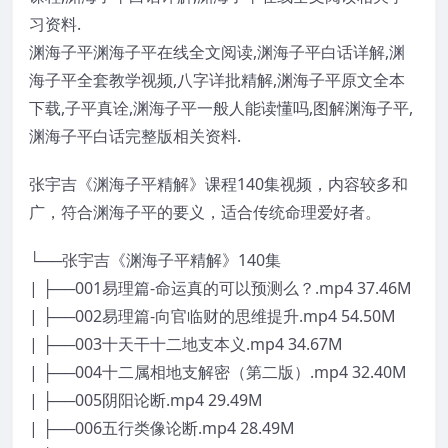
习资料.
渊海子平渊海子平在线全文阅读,
渊海子平白话详解
,渊
海子平全套教学视频,八字详批精解,渊海子平原文全本
下载,子平真诠,渊海子平一般人能读懂吗,图解渊海子平,
渊海子平白话完整版相关资料.
张宇吉《渊海子平精解》课程140集视频，内容较多和
广，符合渊海子平的要义，适合传统命理爱好者。
└──张宇吉《渊海子平精解》140集
| ├──001易理篇-命运真的可以预测么？.mp4 37.46M
| ├──002易理篇-向官临财的思维提升.mp4 54.50M
| ├──003十天干十二地支本义.mp4 34.67M
| ├──004十二属相地支解密（第二版）.mp4 32.40M
| ├──005阴阳论断.mp4 29.49M
| ├──006五行类像论断.mp4 28.49M