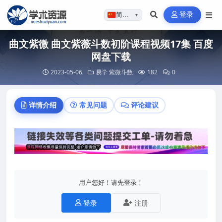
登录
简体…
▼
曲文紫微 曲文紫薇斗数初阶课程视频17集 百度
网盘下载
2023-05-06
易学
紫微斗数
182
0
详情介绍
常见问题
评论建议
用户您好！请先登录！
登录
注册