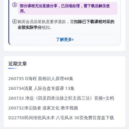
③
部分课程无法直接分享，已压缩处理，需
下载后解压
使
用。
④
购买会员后若执意要求退款，需
扣除已下载课程对应的
全部实际学分
抵扣。
了解更多
近期文章
260735 D海程 面相识人原理46集
260734清夏 人际合盘专题课 13集
260733 净远《四灵四兽法脉之旺文昌三法》音频+文档
260732净尘隐者 道家文化 教学视频
D22750民间传统风水术 八宅风水 30页免费百度盘下载