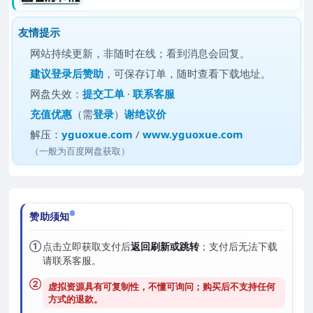
友情提示
网站持续更新，非随时在线；看到消息会回复。
建议
登录后赞助
，可保存订单，随时查看下载地址。
网盘失效：
提交工单
·
联系客服
充值优惠
（需
登录
）
谢绝议价
解压：
yguoxue.com
/
www.yguoxue.com
（一般为百度网盘获取）
赞助须知
①
点击立即获取支付后
返回刷新或跳转
；支付后无法下载
请联系客服。
②
虚拟资源具有可复制性，不懂可询问；购买后
不支持任何
方式的退款
。