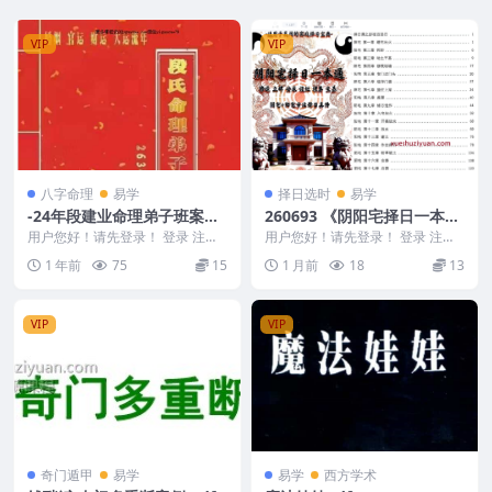
VIP
VIP
八字命理
易学
择日选时
易学
-24年段建业命理弟子班案例
260693 《阴阳宅择日一本
集330页【原版】Y
通》217页
用户您好！请先登录！ 登录 注册
用户您好！请先登录！ 登录 注册
24年段建业命理弟子班案例集330
《阴阳宅择日一本通》217页 260
1 年前
75
15
1 月前
18
13
页【原版】Y...
693 以...
VIP
VIP
奇门遁甲
易学
易学
西方学术