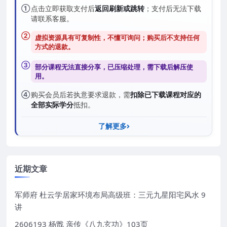
①
点击立即获取支付后
返回刷新或跳转
；支付后无法下载
请联系客服。
②
虚拟资源具有可复制性，不懂可询问；购买后
不支持任何
方式的退款
。
③
部分课程无法直接分享，已压缩处理，需
下载后解压
使
用。
④
购买会员后若执意要求退款，需
扣除已下载课程对应的
全部实际学分
抵扣。
了解更多
近期文章
军师府 杜云学居家环境布局高级班：三元九星阳宅风水 9
讲
2606193 杨戬 亲传《八九玄功》103页