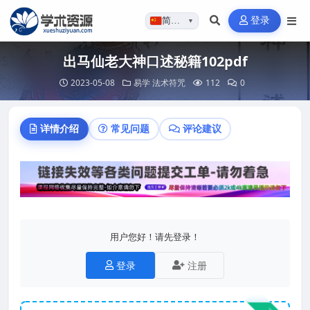
登录
简体…
▼
出马仙老大神口述秘籍102pdf
2023-05-08
易学
法术符咒
112
0
详情介绍
常见问题
评论建议
用户您好！请先登录！
登录
注册