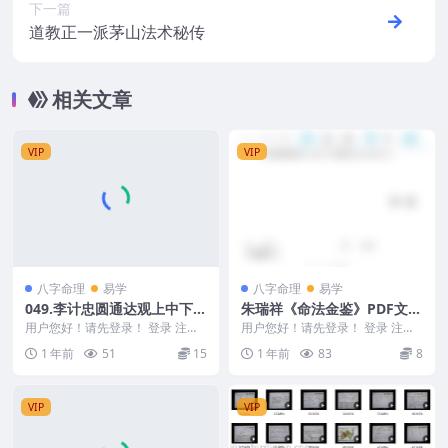
下一篇
道教正一派茅山法术秘传
相关文章
VIP
VIP
八字命理
易学
八字命理
易学
049.李计忠圆通达观上中下3
朱瑞祥《命法金鉴》PDF文档
册，八字命理取用神的窍门
335页Y
用户您好！请先登录！ 登录 注册
用户您好！请先登录！ 登录 注册
会员免费
049.李计忠圆通达观上中下3册，
朱瑞祥《命法金鉴》PDF文档335
1 年前
51
15
1 年前
83
8
八字命理取用...
页Y 250...
VIP
VIP