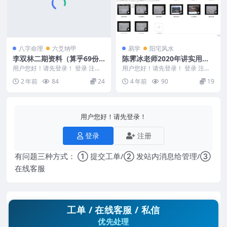
八字命理
六爻纳甲
易学
阳宅风水
李双林二期资料（算乎69份P
陈霁冰老师2020年讲实用风
DF内部学员资料）
水学视频50集
用户您好！请先登录！ 登录 注册
用户您好！请先登录！ 登录 注册
李双林二期资料（算乎69份PDF内
陈霁冰老师2020年讲实用风水学
2 年前
84
24
4 年前
90
19
部学员资料）...
视频50集 M...
用户您好！请先登录！
登录
注册
有问题三种方式： ① 提交工单/② 发站内消息给管理/③
在线客服
工单 / 在线客服 / 私信
优先处理