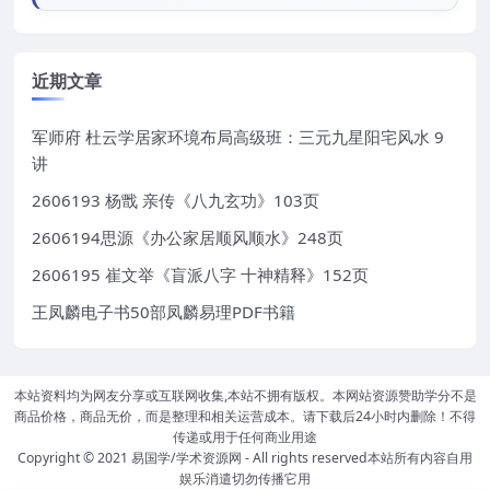
近期文章
军师府 杜云学居家环境布局高级班：三元九星阳宅风水 9
讲
2606193 杨戬 亲传《八九玄功》103页
2606194思源《办公家居顺风顺水》248页
2606195 崔文举《盲派八字 十神精释》152页
王凤麟电子书50部凤麟易理PDF书籍
本站资料均为网友分享或互联网收集,本站不拥有版权。本网站资源赞助学分不是
商品价格，商品无价，而是整理和相关运营成本。请下载后24小时内删除！不得
传递或用于任何商业用途
Copyright © 2021
易国学/学术资源网
- All rights reserved本站所有内容自用
娱乐消遣切勿传播它用