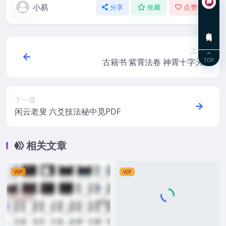
小易
分享
收藏
点赞(
0
)
在线咨询
上一篇
TOP
古籍书 紫霄法卷 神霄十字天经
下一篇
闲云老叟 六爻技法秘中觅PDF
相关文章
VIP
VIP