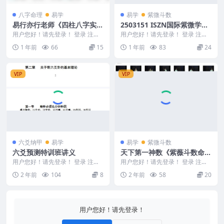
八字命理
易学
易学
紫微斗数
易行亦行老师《四柱八字实战
2503151 ISZN国际紫微学会-
职业班（子平+滴天髓+盲
大耕紫微斗数10套
用户您好！请先登录！ 登录 注册
用户您好！请先登录！ 登录 注册 I
派）》教学视频39集Y
易行亦行老师《四柱八字实战职业
SZN国际紫微学会-大耕紫微斗数
1 年前
66
15
1 年前
83
24
班（子平+滴天髓...
1 【基...
VIP
VIP
六爻纳甲
易学
易学
紫微斗数
六爻预测特训班讲义
天下第一神数《紫薇斗数命里
学》进阶篇，大量实战案例教
用户您好！请先登录！ 登录 注册
用户您好！请先登录！ 登录 注册
邵伟中六爻预测特训班讲义 Y2302
你预测方法技巧！
天下第一神数《紫薇斗数命里学》
2 年前
104
8
2 年前
58
20
-193-...
进阶篇，大量实战...
用户您好！请先登录！