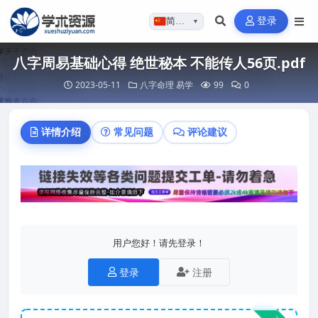
登录
简体…
▼
八字周易基础心得 绝世秘本 不能传人56页.pdf
2023-05-11
八字命理
易学
99
0
详情介绍
常见问题
评论建议
用户您好！请先登录！
登录
注册