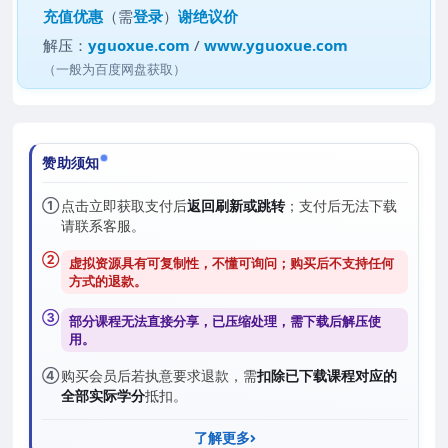
充值优惠
（需
登录
）
谢绝议价
解压：
yguoxue.com
/
www.yguoxue.com
（一般为百度网盘获取）
赞助须知
①
点击立即获取支付后
返回刷新或跳转
；支付后无法下载
请联系客服。
②
虚拟资源具有可复制性，不懂可询问；购买后
不支持任何
方式的退款
。
③
部分课程无法直接分享，已压缩处理，需
下载后解压
使
用。
④
购买会员后若执意要求退款，需
扣除已下载课程对应的
全部实际学分
抵扣。
了解更多