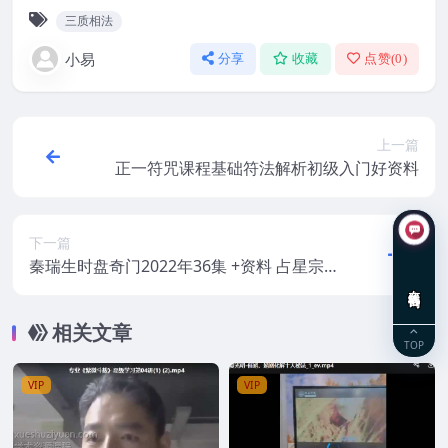
三质相法
小易
分享
收藏
点赞(
0
)
上一篇
正一符咒课程基础符法解析初级入门好资料
下一篇
秦瑞生时盘奇门2022年36集 +资料 占星宗
在线咨询
师&易学宗师秦瑞生
相关文章
TOP
VIP
VIP