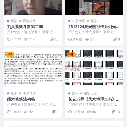
易学
紫微斗数
八字命理
易学
刘兵紫微斗数第二期
2512124夏光明祖传系列光明
师亲授《催婚、婚姻化解十大
用户您好！请先登录！ 登录 注册
用户您好！请先登录！ 登录 注册
刘兵紫微斗数第二期 编号：3068
不传之秘》 1节视频Y
夏光明祖传系列光明师亲授《催
4 年前
117
15
8 月前
51
8
DB0804...
婚、婚姻化解十大不...
VIP
VIP
易学
法术符咒
易学
阳宅风水
瞳术修炼法初稿
长玄老师《风水地理全书》视
频课程69集Y
用户您好！请先登录！ 登录 注册
用户您好！请先登录！ 登录 注册
瞳术修炼法初稿 Y2308-50
长玄老师《风水地理全书》视频课
3 年前
92
1
12 月前
64
13
程69集Y 25...