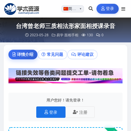
登录
简体…
▼
台湾曾老师三质相法形家面相授课录音
2023-05-28
易学
面相手相
130
0
详情介绍
常见问题
评论建议
用户您好！请先登录！
登录
注册