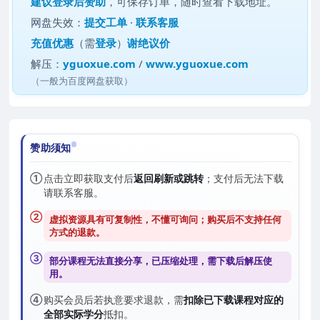
建议
登录后赞助
，可保存订单，随时查看下载地址。
网盘失效：
提交工单
·
联系客服
充值优惠
（需
登录
）
谢绝议价
解压：
yguoxue.com
/
www.yguoxue.com
（一般为百度网盘获取）
赞助须知
①
点击立即获取支付后
返回刷新或跳转
；支付后无法下载
请联系客服。
②
虚拟资源具有可复制性，不懂可询问；购买后
不支持任何
方式的退款
。
③
部分课程无法直接分享，已压缩处理，需
下载后解压
使
用。
④
购买会员后若执意要求退款，需
扣除已下载课程对应的
全部实际学分
抵扣。