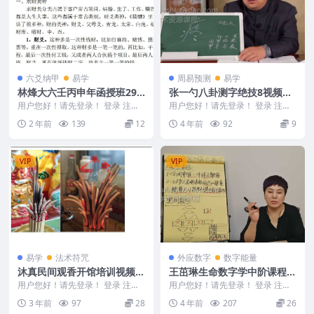
六爻纳甲
易学
周易预测
易学
林烽大六壬丙申年函授班297
张一勺八卦测字绝技8视频教
PDF
学合集
用户您好！请先登录！ 登录 注册
用户您好！请先登录！ 登录 注册
林烽大六壬丙申年函授班 240505
张一勺八卦测字绝技视频 编号：2
2 年前
139
12
4 年前
92
9
4 ## ...
22132C3...
VIP
VIP
易学
法术符咒
外应数字
数字能量
沐真民间观香开馆培训视频附
王茁琳生命数字学中阶课程视
招生广告民间观香培训-观香
频37集
用户您好！请先登录！ 登录 注册
用户您好！请先登录！ 登录 注册
教程
沐真民间观香开馆培训视频附招生
F225802.生命数字学中阶 火爆推
3 年前
97
28
4 年前
207
26
广告民间观香培训...
出生命数...