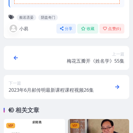
般若丞晏
阴盘奇门
小易
分享
收藏
点赞(
0
)
上一篇
梅花五瓣开《姓名学》55集
下一篇
2023年6月郝传明最新课程课程视频26集
相关文章
VIP
VIP