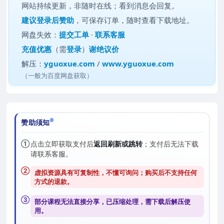
网站持续更新，非随时在线；看到消息会回复。
建议
登录后赞助
，可保存订单，随时查看下载地址。
网盘失效：
提交工单
·
联系客服
充值优惠
（需
登录
）
谢绝议价
解压：
yguoxue.com
/
www.yguoxue.com
（一般为百度网盘获取）
赞助须知
①
点击立即获取支付后
返回刷新或跳转
；支付后无法下载
请联系客服。
②
虚拟资源具有可复制性，不懂可询问；购买后
不支持任何
方式的退款
。
③
部分课程无法直接分享，已压缩处理，需
下载后解压
使
用。