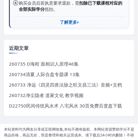
④
购买会员后若执意要求退款，需
扣除已下载课程对应的
全部实际学分
抵扣。
了解更多
近期文章
260735 D海程 面相识人原理46集
260734清夏 人际合盘专题课 13集
260733 净远《四灵四兽法脉之旺文昌三法》音频+文档
260732净尘隐者 道家文化 教学视频
D22750民间传统风水术 八宅风水 30页免费百度盘下载
本站资料均为网友分享或互联网收集,本站不拥有版权。本网站资源赞助学分不是
商品价格，商品无价，而是整理和相关运营成本。请下载后24小时内删除！不得