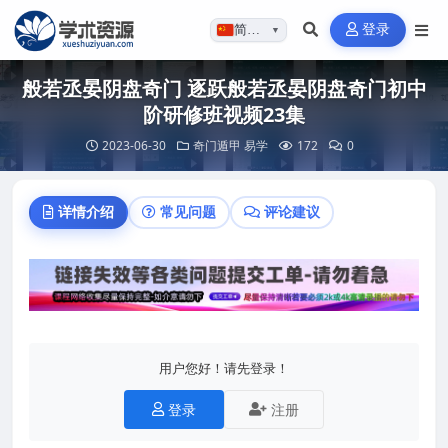
登录
简体…
▼
般若丞晏阴盘奇门 逐跃般若丞晏阴盘奇门初中
阶研修班视频23集
2023-06-30
奇门遁甲
易学
172
0
详情介绍
常见问题
评论建议
用户您好！请先登录！
登录
注册