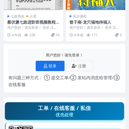
七政四余
占星
风水课程
蔡伏篪七政进阶班视频教程
曾子南-龙穴福地待福人
+录音文件+讲义资料蔡伏虎
用户您好！请先登录！ 登录 注册
用户您好！请先登录！ 登录 注册
蔡伏虎七政四余进阶班视频+录音
曾子南-龙穴福地待福人
4 年前
229
16
4 年前
111
0
+讲义 编号：2...
用户您好！请先登录！
登录
注册
有问题三种方式： ① 提交工单/② 发站内消息给管理/③
在线客服
工单 / 在线客服 / 私信
优先处理