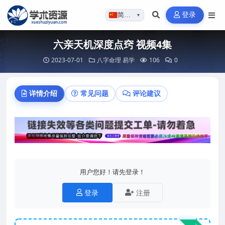
登录
简体…
▼
六亲天机深度点窍 视频4集
2023-07-01
八字命理
易学
106
0
详情介绍
常见问题
评论建议
用户您好！请先登录！
登录
注册