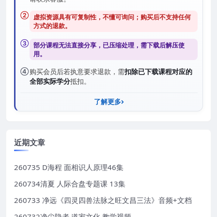
②
虚拟资源具有可复制性，不懂可询问；购买后
不支持任何
方式的退款
。
③
部分课程无法直接分享，已压缩处理，需
下载后解压
使
用。
④
购买会员后若执意要求退款，需
扣除已下载课程对应的
全部实际学分
抵扣。
了解更多
近期文章
260735 D海程 面相识人原理46集
260734清夏 人际合盘专题课 13集
260733 净远《四灵四兽法脉之旺文昌三法》音频+文档
260732净尘隐者 道家文化 教学视频