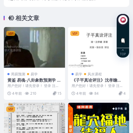
集
相关文章
VIP
VIP
在线咨询
TOP
周易预测
易学
易学
风水课程
黄鉴 易魂-八卦象数预测学 面
《子平真诠评注》沈孝瞻
授班视频教学课程25集
（清）原著 徐乐吾（民国）
用户您好！请先登录！ 登录 注册
用户您好！请先登录！ 登录 注册
黄鉴 易魂-八卦象数预测学 面授班
评注
《子平真诠评注》沈孝瞻（清）原
4 年前
210
15
4 年前
84
4
视频教学课程...
著 徐乐吾（民国...
VIP