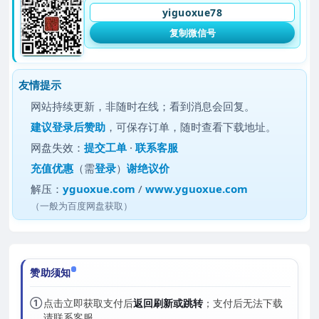
yiguoxue78
复制微信号
友情提示
网站持续更新，非随时在线；看到消息会回复。
建议
登录后赞助
，可保存订单，随时查看下载地址。
网盘失效：
提交工单
·
联系客服
充值优惠
（需
登录
）
谢绝议价
解压：
yguoxue.com
/
www.yguoxue.com
（一般为百度网盘获取）
赞助须知
①
点击立即获取支付后
返回刷新或跳转
；支付后无法下载
请联系客服。