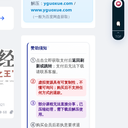
解压：
yguoxue.com
/
www.yguoxue.com
（一般为百度网盘获取）
在线咨询
TOP
赞助须知
①
点击立即获取支付后
返回刷
新或跳转
；支付后无法下载
请联系客服。
②
虚拟资源具有可复制性，不
懂可询问；购买后
不支持任
何方式的退款
。
③
部分课程无法直接分享，已
021
压缩处理，需
下载后解压
使
68
5
用。
④
购买会员后若执意要求退