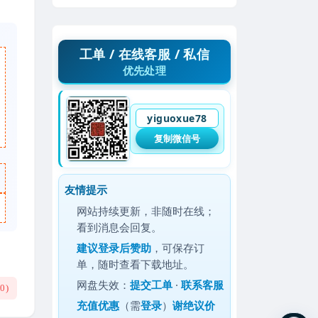
工单 / 在线客服 / 私信
优先处理
yiguoxue78
复制微信号
友情提示
网站持续更新，非随时在线；
看到消息会回复。
建议
登录后赞助
，可保存订
单，随时查看下载地址。
网盘失效：
提交工单
·
联系客服
(
0
)
充值优惠
（需
登录
）
谢绝议价