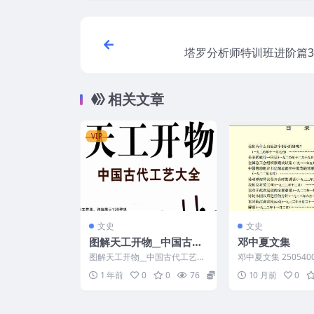
塔罗分析师特训班进阶篇3
相关文章
VIP
文史
文史
图解天工开物__中国古代
邓中夏文集
工艺大全.pdf
图解天工开物__中国古代工艺大
邓中夏文集 2505400
全.pdf 250795-014
1 年前
0
0
76
5
10 月前
0