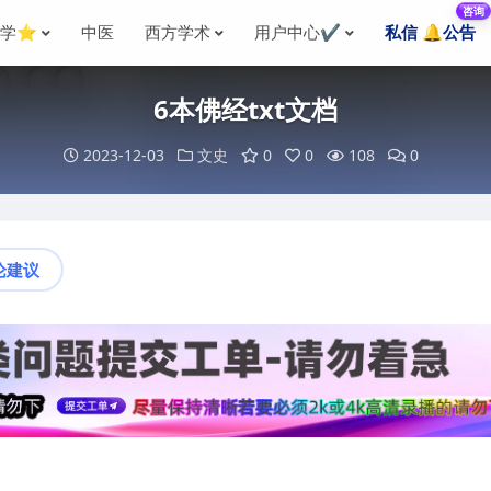
咨询
国学⭐
中医
西方学术
用户中心✔️
私信 🔔公告
6本佛经txt文档
2023-12-03
文史
0
0
108
0
论建议