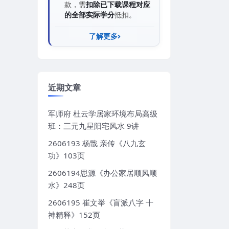
款，需
扣除已下载课程对应
的全部实际学分
抵扣。
了解更多
近期文章
军师府 杜云学居家环境布局高级
班：三元九星阳宅风水 9讲
2606193 杨戬 亲传《八九玄
功》103页
2606194思源《办公家居顺风顺
水》248页
2606195 崔文举《盲派八字 十
神精释》152页