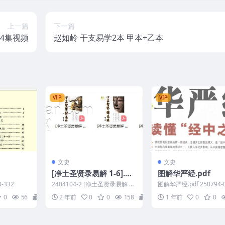
上一篇
下一篇
4集视频
赵如岭 干支易学2本 甲本+乙本
VIP
VIP
文史
文史
[净土圣贤录易解 1-6].慧
图解华严经.pdf
律法师讲述者
-332
2404104-2 [净土圣贤录易解 1].
图解华严经.pdf 250794-
慧律法师讲述者.繁体版.pdf
0
56
0
2 年前
0
0
158
5
1 年前
0
0
[净...