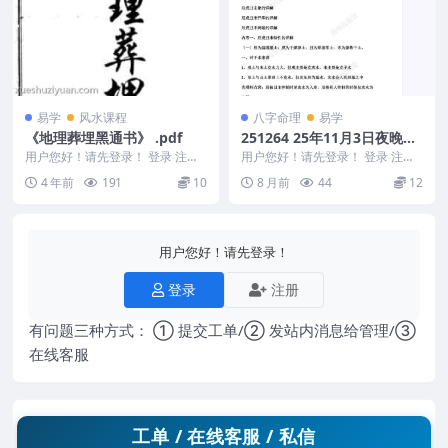
易学
风水课程
八字命理
易学
《地理葬埋黑通书》 .pdf
251264 25年11月3日夜晚真
传直播光明师分享楼市、房
用户您好！请先登录！ 登录 注册
用户您好！请先登录！ 登录 注册
编号：MY2212-200-52 《地理葬
市、股市、三元九运2026提
25年11月3日夜晚真传直播光明师
4 年前
191
10
8 月前
44
12
埋黑...
分享楼市、房...
前布局+八字七十二路法全解
析，夏仲奇财官法首次分享P
DF文档15页Y
用户您好！请先登录！
登录
注册
有问题三种方式： ① 提交工单/② 发站内消息给管理/③
在线客服
工单 / 在线客服 / 私信