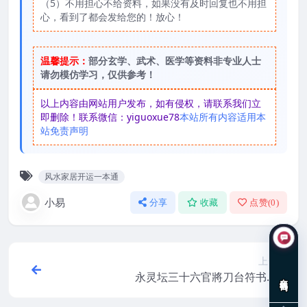
（5）不用担心不给资料，如果没有及时回复也不用担
心，看到了都会发给您的！放心！
温馨提示：
部分玄学、武术、医学等资料非专业人士
请勿模仿学习，仅供参考！
以上内容由网站用户发布，如有侵权，请联系我们立
即删除！联系微信：yiguoxue78
本站所有内容适用本
站免责声明
风水家居开运一本通
小易
分享
收藏
点赞(
0
)
上一篇
永灵坛三十六官將刀台符书.pdf
在线咨询