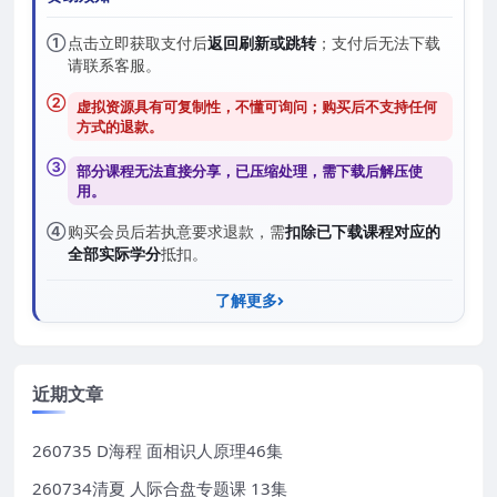
①
点击立即获取支付后
返回刷新或跳转
；支付后无法下载
请联系客服。
②
虚拟资源具有可复制性，不懂可询问；购买后
不支持任何
方式的退款
。
③
部分课程无法直接分享，已压缩处理，需
下载后解压
使
用。
④
购买会员后若执意要求退款，需
扣除已下载课程对应的
全部实际学分
抵扣。
了解更多
近期文章
260735 D海程 面相识人原理46集
260734清夏 人际合盘专题课 13集