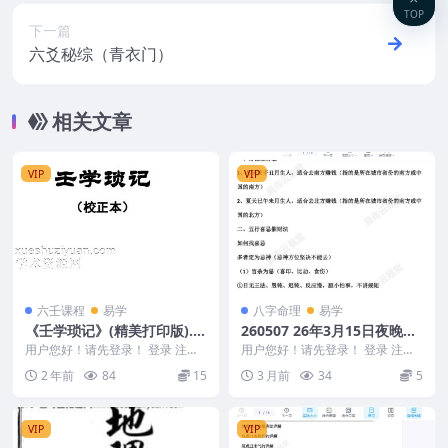
TOP
下一篇
六爻秘综（青衣门）
相关文章
VIP
VIP
六壬课程
易学
八字命理
易学
《壬学琐记》(精美打印版).p
260507 26年3月15日夜晚全
df
真直播光明师首次发心分享八
用户您好！请先登录！ 登录 注册
用户您好！请先登录！ 登录 注册
《壬学琐记》(精美打印版).pdf 24
字喜用神催财的绝密十大天
26年3月15日夜晚全真直播光明师
2 年前
84
15
3 月前
34
5
012...
首次发心分享...
机，帮助大家度过2026财富
自由PDF文档18页Y
VIP
VIP