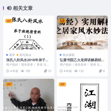
相关文章
VIP
VIP
易学
阳宅风水
风水课程
张氏八卦风水2018年弟子绝
弘壹书院乙火老师讲解易经实
密资料1pdf+2pdf
用解析之居家风水妙法8讲9
用户您好！请先登录！ 登录 注册
用户您好！请先登录！ 登录 注册
张氏八卦风水2018年弟子绝密资
集视频 百度盘
弘壹书院乙火老师讲解易经实用解
4 年前
105
10
4 年前
132
8
料 M2301...
析之居家风水妙法...
VIP
VIP