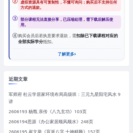
②
虚拟资源具有可复制性，不懂可询问；购买后
不支持任何
方式的退款
。
③
部分课程无法直接分享，已压缩处理，需
下载后解压
使
用。
④
购买会员后若执意要求退款，需
扣除已下载课程对应的
全部实际学分
抵扣。
了解更多
近期文章
军师府 杜云学居家环境布局高级班：三元九星阳宅风水 9
讲
2606193 杨戬 亲传《八九玄功》103页
2606194思源《办公家居顺风顺水》248页
2606195 崔文举《盲派八字 十神精释》152页