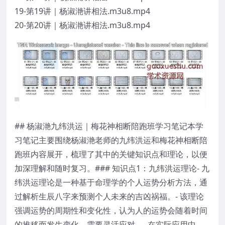
19-第19讲｜杨淑滟讲相法.m3u8.mp4
20-第20讲｜杨淑滟讲相法.m3u8.mp4
## 杨淑滟九纬洪运｜梅花神相断陪跑班学习笔记本学
习笔记主要围绕杨淑滟老师的九纬洪运和梅花神相断陪
跑班内容展开，梳理了其中的关键知识点和理论，以便
加深理解和随时复习。### 知识点1：九纬洪运理论- 九
纬洪运理论是一种基于命理学的个人运势分析方法，通
过解析生辰八字来预测个人未来的吉凶祸福。- 该理论
强调运势的周期性和变化性，认为人的运势会随着时间
的推移而发生变化，需要灵活应对。- 在实际应用中，