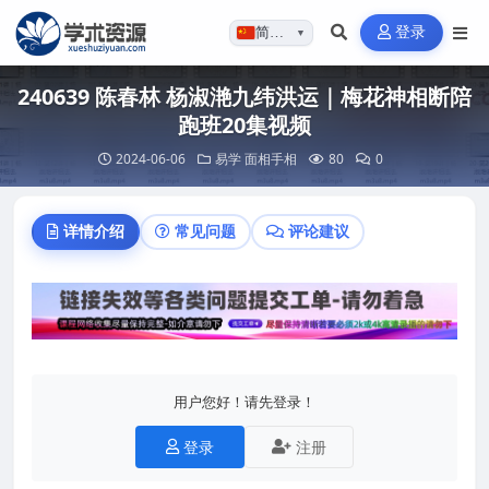
登录
简体…
▼
240639 陈春林 杨淑滟九纬洪运｜梅花神相断陪
跑班20集视频
2024-06-06
易学
面相手相
80
0
详情介绍
常见问题
评论建议
用户您好！请先登录！
登录
注册