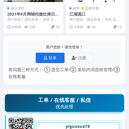
择日选时
易学
面相手相
2021年9月周锦伦做灶择日
江湖流口
法，择日催丁催财法 8集视频
用户您好！请先登录！ 登录 注册
用户您好！请先登录！ 登录 注册
百度盘下载
2021年9月周锦伦做灶择日法，择
江湖流口 Y2306-63
4 年前
258
10
3 年前
96
15
日催丁催财法...
用户您好！请先登录！
登录
注册
有问题三种方式： ① 提交工单/② 发站内消息给管理/③
在线客服
工单 / 在线客服 / 私信
优先处理
yiguoxue78