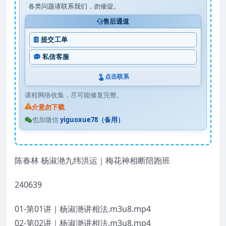
各类问题请联系我们，勿催促。
售后通道
提交工单
私信客服
点击联系
课程网络收集，尽可能修复完整。
介意勿下载
也加微信
yiguoxue78（备用）
陈春林 杨淑滟九纬洪运｜梅花神相断陪跑班
240639
01-第01讲｜杨淑滟讲相法.m3u8.mp4
02-第02讲｜杨淑滟讲相法.m3u8.mp4