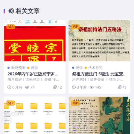
相关文章
VIP
VIP
周易预测
易学
易学
法术符咒
2026年丙午岁正版兴宁罗家
祭祖方便法门 5秘法 元宝变
通书202页Y
亿咒 视频+录音+文档资料
用户您好！请先登录！ 登录 注册
用户您好！请先登录！ 登录 注册
2026年丙午岁正版兴宁罗家通书2
中元节 清明节 平时祭祖都可以用
6 月前
74
12
3 年前
145
48
02页Y 2...
的方便法门 法...
VIP
VIP