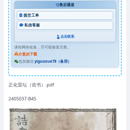
售后通道
提交工单
私信客服
点击联系
课程网络收集，尽可能修复完整。
介意勿下载
也加微信
yiguoxue78（备用）
正化雷坛（诰书）.pdf
2405037-B45