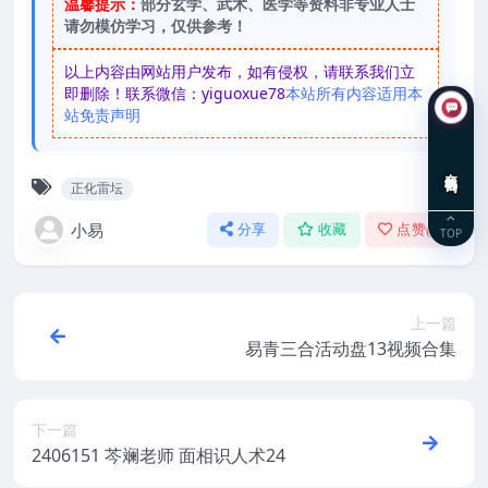
温馨提示：
部分玄学、武术、医学等资料非专业人士
请勿模仿学习，仅供参考！
以上内容由网站用户发布，如有侵权，请联系我们立
即删除！联系微信：yiguoxue78
本站所有内容适用本
站免责声明
在线咨询
正化雷坛
小易
分享
收藏
点赞(
0
)
TOP
上一篇
易青三合活动盘13视频合集
下一篇
2406151 芩斓老师 面相识人术24