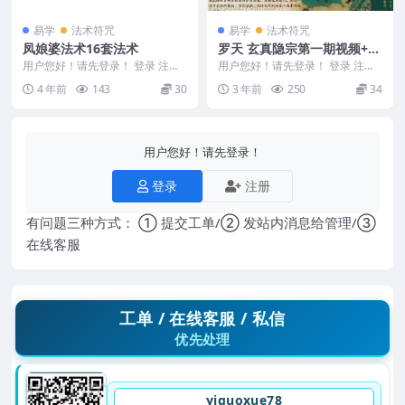
易学
法术符咒
易学
法术符咒
凤娘婆法术16套法术
罗天 玄真隐宗第一期视频+讲
义资料8部法
用户您好！请先登录！ 登录 注册
用户您好！请先登录！ 登录 注册
凤娘婆法术 凤娘婆法术视频教程
罗天~玄真隐宗第一期 罗天主讲玄
4 年前
143
30
3 年前
250
34
网盘资源 百度云...
真隐宗派法门...
用户您好！请先登录！
登录
注册
有问题三种方式： ① 提交工单/② 发站内消息给管理/③
在线客服
工单 / 在线客服 / 私信
优先处理
yiguoxue78