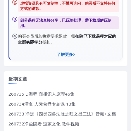
②
虚拟资源具有可复制性，不懂可询问；购买后
不支持任何
方式的退款
。
③
部分课程无法直接分享，已压缩处理，需
下载后解压
使
用。
④
购买会员后若执意要求退款，需
扣除已下载课程对应的
全部实际学分
抵扣。
了解更多
近期文章
260735 D海程 面相识人原理46集
260734清夏 人际合盘专题课 13集
260733 净远《四灵四兽法脉之旺文昌三法》音频+文档
260732净尘隐者 道家文化 教学视频