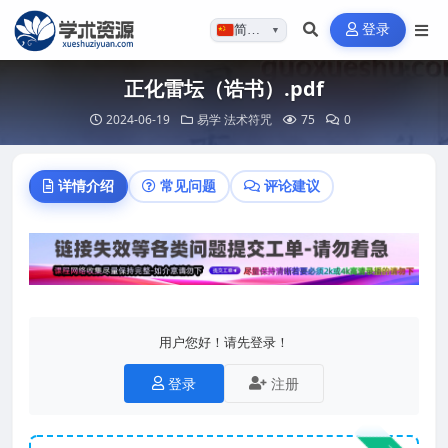
登录
简体…
▼
正化雷坛（诰书）.pdf
2024-06-19
易学
法术符咒
75
0
详情介绍
常见问题
评论建议
用户您好！请先登录！
登录
注册