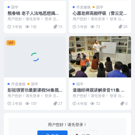
国学
丹道修炼
国学
熊春锦 老子人法地思想揭秘
心愿老师高能呼吸（雷云定呼
上 +中+下 .pdf 三册三本
吸，云定呼吸，元呼吸）三天
用户您好！请先登录！ 登录 注册
用户您好！请先登录！ 登录 注册
老子人法地思想揭秘（上）.pdf 熊
的视频课程（共7集）
高能呼吸（雷云定呼吸，云定呼
3 年前
192
15
3 年前
73
20
春锦 老子...
吸，元呼吸） 心愿...
VIP
丹道修炼
国学
国学
彭祖强肾功最新课程56集视
道德经禅观讲解录音11集 免
频
费下载
用户您好！请先登录！ 登录 注册
用户您好！请先登录！ 登录 注册
彭祖强肾功 彭祖强肾功最新课程5
道德经禅观讲解录音11集 编号：2
2 年前
107
27
4 年前
72
0
6集视频 2...
21990C...
用户您好！请先登录！