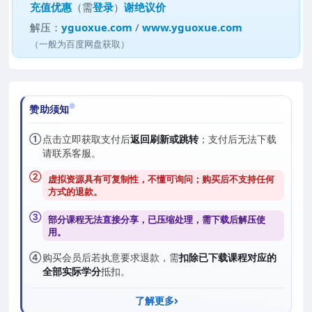
充值优惠
（需
登录
）
谢绝议价
解压：
yguoxue.com
/
www.yguoxue.com
（一般为百度网盘获取）
赞助须知
①
点击立即获取支付后
返回刷新或跳转
；支付后无法下载
请联系客服。
②
虚拟资源具有可复制性，不懂可询问；购买后
不支持任何
方式的退款
。
③
部分课程无法直接分享，已压缩处理，需
下载后解压
使
用。
④
购买会员后若执意要求退款，需
扣除已下载课程对应的
全部实际学分
抵扣。
了解更多