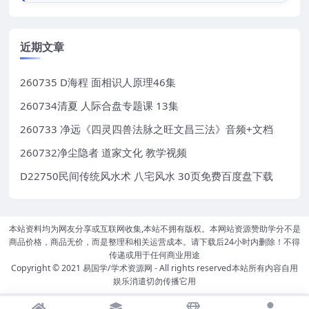
近期文章
260735 D海程 面相识人原理46集
260734清夏 人际合盘专题课 13集
260733 净远《四灵四兽法脉之旺文昌三法》音频+文档
260732净尘隐者 道家文化 教学视频
D22750民间传统风水术 八宅风水 30页免费百度盘下载
本站资料均为网友分享或互联网收集,本站不拥有版权。本网站资源赞助学分不是
商品价格，商品无价，而是整理和相关运营成本。请下载后24小时内删除！不得
传递或用于任何商业用途
Copyright © 2021
易国学/学术资源网
- All rights reserved本站所有内容自用
娱乐消遣切勿传播它用