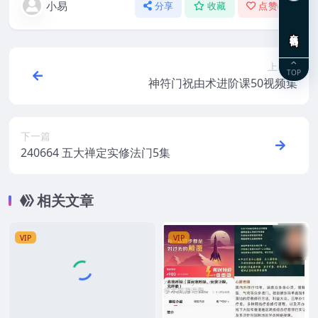
小易
分享
收藏
点赞(
0
)
在线咨询
上一篇
TOP
神符门祝由术进阶课50视频集
下一篇
240664 五大禅定实修法门5集
相关文章
VIP
VIP