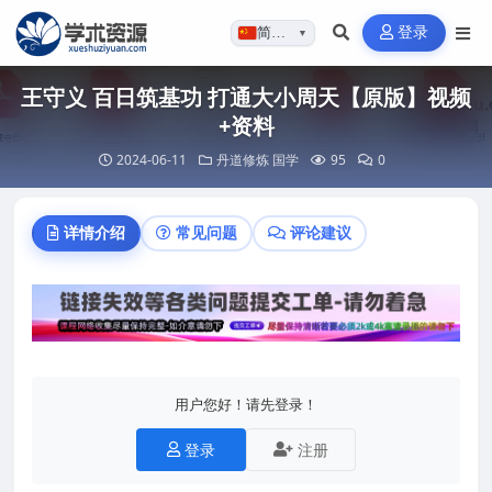
登录
简体…
▼
王守义 百日筑基功 打通大小周天【原版】视频
+资料
2024-06-11
丹道修炼
国学
95
0
详情介绍
常见问题
评论建议
用户您好！请先登录！
登录
注册