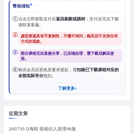
赞助须知
①
点击立即获取支付后
返回刷新或跳转
；支付后无法下载
请联系客服。
②
虚拟资源具有可复制性，不懂可询问；购买后
不支持任何
方式的退款
。
③
部分课程无法直接分享，已压缩处理，需
下载后解压
使
用。
④
购买会员后若执意要求退款，需
扣除已下载课程对应的
全部实际学分
抵扣。
了解更多
近期文章
260735 D海程 面相识人原理46集