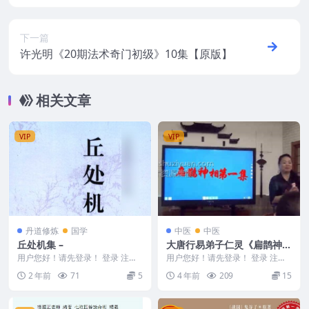
下一篇
许光明《20期法术奇门初级》10集【原版】
相关文章
VIP
VIP
丹道修炼
国学
中医
中医
丘处机集 –
大唐行易弟子仁灵《扁鹊神
相》《扁鹊神相中医篇》课程
用户您好！请先登录！ 登录 注册
用户您好！请先登录！ 登录 注册
丘处机集 – 2403209-59
视频共33集
最新引进大唐行易弟子仁灵《扁鹊
2 年前
71
5
4 年前
209
15
神相》+《扁鹊神...