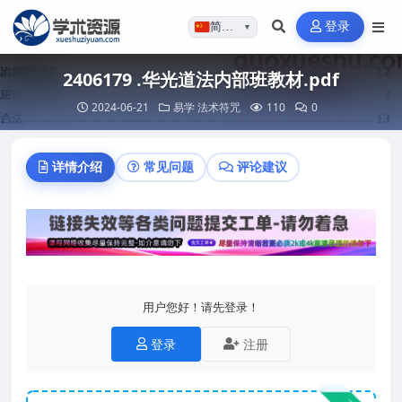
登录
简体…
▼
2406179 .华光道法内部班教材.pdf
2024-06-21
易学
法术符咒
110
0
详情介绍
常见问题
评论建议
用户您好！请先登录！
登录
注册