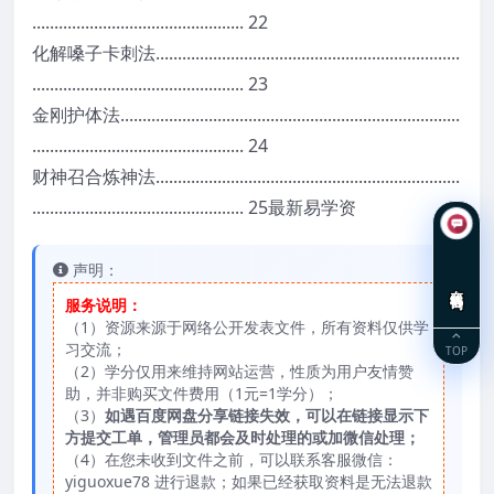
.
.
.
.
.
.
.
.
.
.
.
.
.
.
.
.
.
.
.
.
.
.
.
.
.
.
.
.
.
.
.
.
.
.
.
.
.
.
.
.
.
.
.
.
.
.
.
.
2
2
化
解
嗓
子
卡
刺
法
.
.
.
.
.
.
.
.
.
.
.
.
.
.
.
.
.
.
.
.
.
.
.
.
.
.
.
.
.
.
.
.
.
.
.
.
.
.
.
.
.
.
.
.
.
.
.
.
.
.
.
.
.
.
.
.
.
.
.
.
.
.
.
.
.
.
.
.
.
.
.
.
.
.
.
.
.
.
.
.
.
.
.
.
.
.
.
.
.
.
.
.
.
.
.
.
.
.
.
.
.
.
.
.
.
.
.
.
.
.
.
.
.
.
.
.
.
2
3
金
刚
护
体
法
.
.
.
.
.
.
.
.
.
.
.
.
.
.
.
.
.
.
.
.
.
.
.
.
.
.
.
.
.
.
.
.
.
.
.
.
.
.
.
.
.
.
.
.
.
.
.
.
.
.
.
.
.
.
.
.
.
.
.
.
.
.
.
.
.
.
.
.
.
.
.
.
.
.
.
.
.
.
.
.
.
.
.
.
.
.
.
.
.
.
.
.
.
.
.
.
.
.
.
.
.
.
.
.
.
.
.
.
.
.
.
.
.
.
.
.
.
.
.
.
.
.
.
.
.
2
4
财
神
召
合
炼
神
法
.
.
.
.
.
.
.
.
.
.
.
.
.
.
.
.
.
.
.
.
.
.
.
.
.
.
.
.
.
.
.
.
.
.
.
.
.
.
.
.
.
.
.
.
.
.
.
.
.
.
.
.
.
.
.
.
.
.
.
.
.
.
.
.
.
.
.
.
.
.
.
.
.
.
.
.
.
.
.
.
.
.
.
.
.
.
.
.
.
.
.
.
.
.
.
.
.
.
.
.
.
.
.
.
.
.
.
.
.
.
.
.
.
.
.
.
.
2
5
最新易学资
声明：
在线咨询
服务说明：
（1）资源来源于网络公开发表文件，所有资料仅供学
习交流；
TOP
（2）学分仅用来维持网站运营，性质为用户友情赞
助，并非购买文件费用（1元=1学分）；
（3）
如遇百度网盘分享链接失效，可以在链接显示下
方提交工单，管理员都会及时处理的或加微信处理；
（4）在您未收到文件之前，可以联系客服微信：
yiguoxue78 进行退款；如果已经获取资料是无法退款