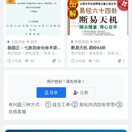
VIP
VIP
七政四余
易学
周易预测
国学
杨国正 – 七政四余论命术讲
断易天机 易经64卦
义.pdf119页
用户您好！请先登录！ 登录 注册
用户您好！请先登录！ 登录 注册
杨国正 – 七政四余论命术讲义.p...
断易天机 易经64卦 编号：1085C
3 年前
94
15
4 年前
142
2
730
用户您好！请先登录！
登录
注册
有问题三种方式： ① 提交工单/② 发站内消息给管理/③
在线客服