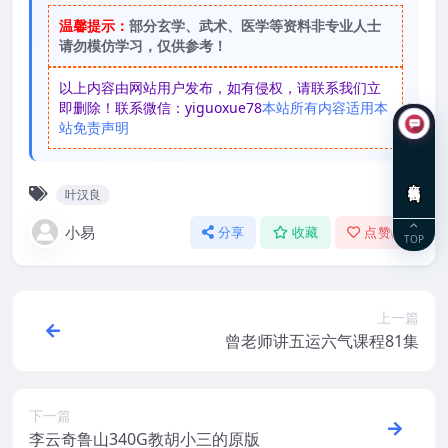
温馨提示：
部分玄学、武术、医学等资料非专业人士
请勿模仿学习，仅供参考！
以上内容由网站用户发布，如有侵权，请联系我们立
即删除！联系微信：yiguoxue78
本站所有内容适用本
站免责声明
在线咨询
叶汉良
小易
分享
收藏
点赞(
0
)
TOP
上一篇
曾老师讲五运六气课程81集
下一篇
李云奇鲁山340G教胡小三的原版