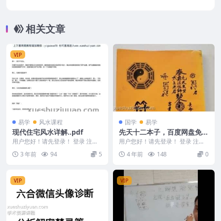
相关文章
VIP
易学
风水课程
国学
易学
现代住宅风水详解..pdf
先天十二本子，百度网盘免费
下载，阿里云盘下载
用户您好！请先登录！ 登录 注册
用户您好！请先登录！ 登录 注册
编号：MY2212-200-227 现代住
古籍《先天秘册十二本子》全集下
3 年前
94
5
4 年前
148
0
宅风...
载子册大清光绪3...
VIP
VIP