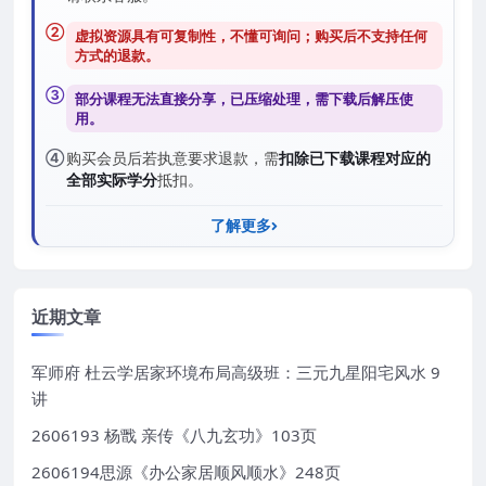
②
虚拟资源具有可复制性，不懂可询问；购买后
不支持任何
方式的退款
。
③
部分课程无法直接分享，已压缩处理，需
下载后解压
使
用。
④
购买会员后若执意要求退款，需
扣除已下载课程对应的
全部实际学分
抵扣。
了解更多
近期文章
军师府 杜云学居家环境布局高级班：三元九星阳宅风水 9
讲
2606193 杨戬 亲传《八九玄功》103页
2606194思源《办公家居顺风顺水》248页