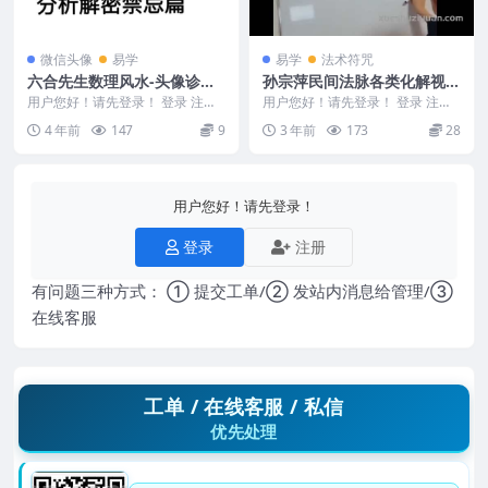
微信头像
易学
易学
法术符咒
六合先生数理风水-头像诊断
孙宗萍民间法脉各类化解视频
分析解密禁忌篇131页
+答疑+资料
用户您好！请先登录！ 登录 注册
用户您好！请先登录！ 登录 注册
六合先生数理风水-头像诊断分析
孙宗萍民间法脉化解 Y2302-184
4 年前
147
9
3 年前
173
28
解密禁忌篇131...
本课程...
用户您好！请先登录！
登录
注册
有问题三种方式： ① 提交工单/② 发站内消息给管理/③
在线客服
工单 / 在线客服 / 私信
优先处理