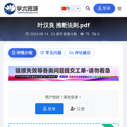
登录
简体…
▼
叶汉良 推断法则.pdf
2024-08-14
易学
紫微斗数
79
0
详情介绍
常见问题
评论建议
用户您好！请先登录！
登录
注册