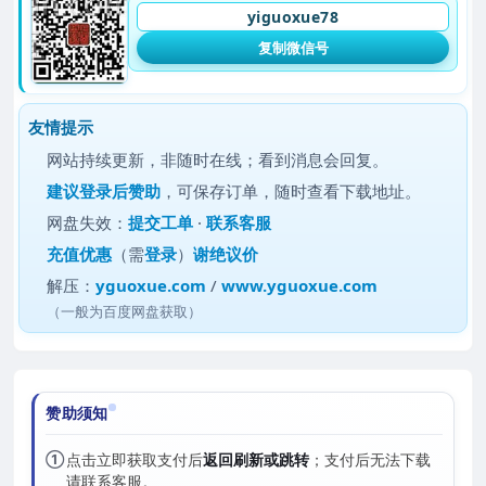
yiguoxue78
复制微信号
友情提示
网站持续更新，非随时在线；看到消息会回复。
建议
登录后赞助
，可保存订单，随时查看下载地址。
网盘失效：
提交工单
·
联系客服
充值优惠
（需
登录
）
谢绝议价
解压：
yguoxue.com
/
www.yguoxue.com
（一般为百度网盘获取）
赞助须知
①
点击立即获取支付后
返回刷新或跳转
；支付后无法下载
请联系客服。