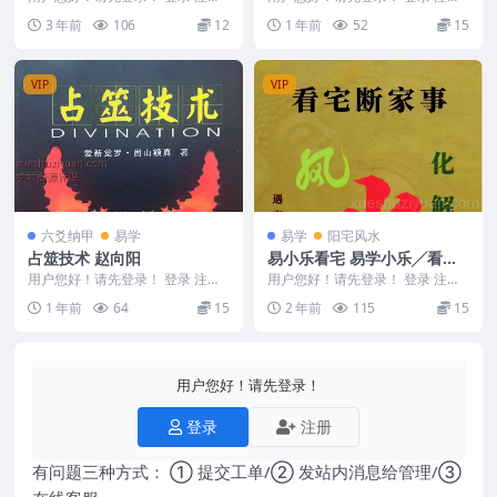
紫微斗数趋吉避凶法。224页。惠
25年赵公禹竹《安居三要》53集
3 年前
106
12
1 年前
52
15
心斋主著 Y2...
视频Y 250...
VIP
VIP
六爻纳甲
易学
易学
阳宅风水
占筮技术 赵向阳
易小乐看宅 易学小乐╱看宅
断家事与风水化解308P
用户您好！请先登录！ 登录 注册
用户您好！请先登录！ 登录 注册
占筮技术 赵向阳 2506251
易学小乐╱看宅断家事与风水化解
1 年前
64
15
2 年前
115
15
308P 240...
用户您好！请先登录！
登录
注册
有问题三种方式： ① 提交工单/② 发站内消息给管理/③