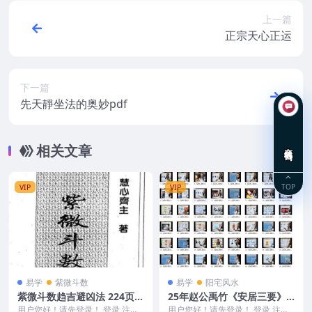
上一篇
正宗天心正运
下一篇
先天靜坐法的奥妙pdf
在线咨询
相关文章
TOP
VIP
VIP
易学
紫微斗数
易学
阳宅风水
紫微斗数趋吉避凶法 224页
25年赵公禹竹《安居三要》5
惠心斋主著
3集视频Y
用户您好！请先登录！ 登录 注册
用户您好！请先登录！ 登录 注册