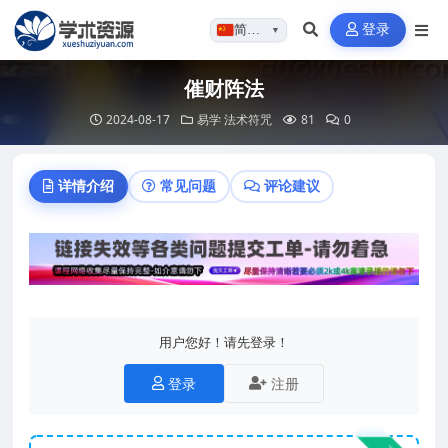
登录
简体…
▼
催财阵法
2024-08-17
易学
法术符咒
81
0
详情介绍
常见问题
评论建议
用户您好！请先登录！
登录
注册