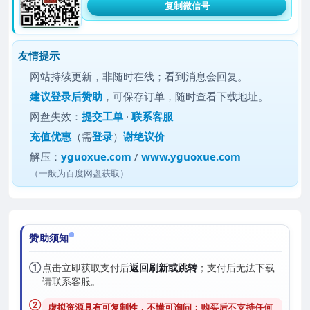
复制微信号
友情提示
网站持续更新，非随时在线；看到消息会回复。
建议
登录后赞助
，可保存订单，随时查看下载地址。
网盘失效：
提交工单
·
联系客服
充值优惠
（需
登录
）
谢绝议价
解压：
yguoxue.com
/
www.yguoxue.com
（一般为百度网盘获取）
赞助须知
①
点击立即获取支付后
返回刷新或跳转
；支付后无法下载
请联系客服。
②
虚拟资源具有可复制性，不懂可询问；购买后
不支持任何