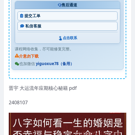
售后通道
提交工单
私信客服
点击联系
课程网络收集，尽可能修复完整。
介意勿下载
也加微信
yiguoxue78（备用）
晋宇 大运流年应期核心秘籍 pdf
2408107