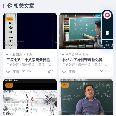
相关文章
VIP
在线咨询
TOP
七政四余
易学
八字命理
易学
三垣七政二十八宿周天精鉴
林煜八字特训课调整化解 林
（古本）
煜八字特训课调整化解 33集
用户您好！请先登录！ 登录 注册
用户您好！请先登录！ 登录 注册
三垣七政二十八宿周天精鉴（古
八字化解
林煜八字特训课调整化解 Y2303-1
3 年前
119
6
3 年前
130
本） 内容不是很清...
44 (...
VIP
VIP