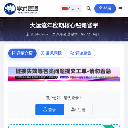
登录
简体…
▼
大运流年应期核心秘籍晋宇
2024-09-07
八字命理
易学
72
0
详情介绍
常见问题
评论建议
用户您好！请先登录！
登录
注册