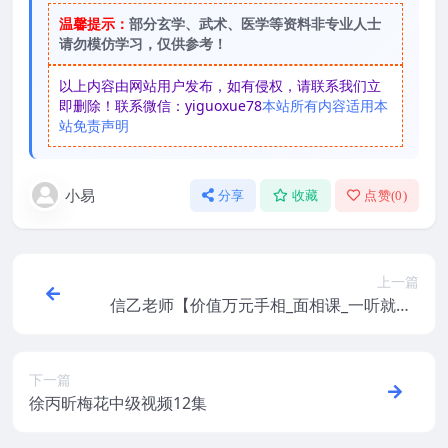
温馨提示：
部分玄学、武术、医学等资料非专业人士
请勿模仿学习，仅供参考！
以上内容由网站用户发布，如有侵权，请联系我们立
即删除！联系微信：yiguoxue78
本站所有内容适用本
站免责声明
小易
分享
收藏
点赞(
0
)
上一篇
信乙老师【价值万元手相_面相课_一听就懂_
一学就会_一用就准_】
下一篇
徐丙昕梅花中级视频12集