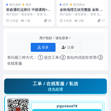
择日选时
易学
易学
阳宅风水
权俞通旺运择日 中级课程+初
金秋地理五诀完整版 金秋 地
级课程
理五决详解课程完整版视频1
用户您好！请先登录！ 登录 注册
用户您好！请先登录！ 登录 注册
权俞通旺运择日 此课程缺失不全
53集
金秋地理五诀完整版 金秋地理五
3 年前
138
28
4 年前
298
17
中级和初级都有缺...
诀完整版 编号...
用户您好！请先登录！
登录
注册
有问题三种方式： ① 提交工单/② 发站内消息给管理/③
在线客服
工单 / 在线客服 / 私信
优先处理
yiguoxue78