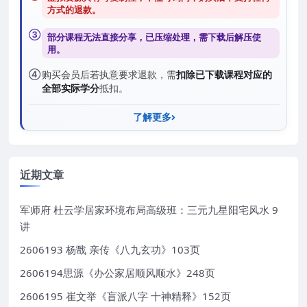
方式的退款
。
③
部分课程无法直接分享，已压缩处理，需
下载后解压
使
用。
④
购买会员后若执意要求退款，需
扣除已下载课程对应的
全部实际学分
抵扣。
了解更多
近期文章
军师府 杜云学居家环境布局高级班：三元九星阳宅风水 9
讲
2606193 杨戬 亲传《八九玄功》103页
2606194思源《办公家居顺风顺水》248页
2606195 崔文举《盲派八字 十神精释》152页