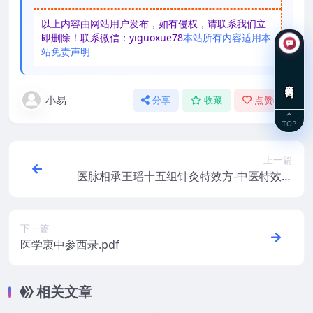
以上内容由网站用户发布，如有侵权，请联系我们立
即删除！联系微信：yiguoxue78
本站所有内容适用本
站免责声明
在线咨询
小易
分享
收藏
点赞(
0
)
TOP
上一篇
医脉相承王瑶十五组针灸特效方-中医特效针
灸教学
下一篇
医学衷中参西录.pdf
相关文章