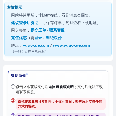
友情提示
网站持续更新，非随时在线；看到消息会回复。
建议
登录后赞助
，可保存订单，随时查看下载地址。
网盘失效：
提交工单
·
联系客服
充值优惠
（需
登录
）
谢绝议价
解压：
yguoxue.com
/
www.yguoxue.com
（一般为百度网盘获取）
赞助须知
①
点击立即获取支付后
返回刷新或跳转
；支付后无法下载
请联系客服。
②
虚拟资源具有可复制性，不懂可询问；购买后
不支持任何
方式的退款
。
③