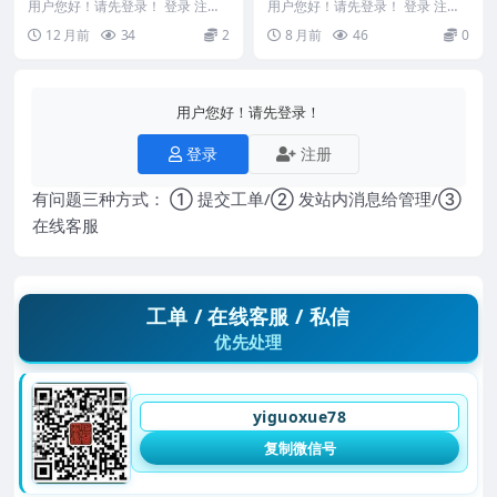
df
年糖尿病经验_彭博.pdf
用户您好！请先登录！ 登录 注册
用户您好！请先登录！ 登录 注册
健康之道458.pdf 2505400-499
李赛美辨治老年糖尿病经验_彭博.
12 月前
34
2
8 月前
46
0
pdf 250...
用户您好！请先登录！
登录
注册
有问题三种方式： ① 提交工单/② 发站内消息给管理/③
在线客服
工单 / 在线客服 / 私信
优先处理
yiguoxue78
复制微信号