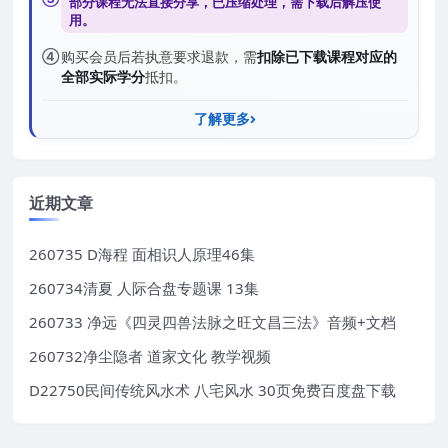
部分课程无法直接分享，已压缩处理，需
下载后解压
使
用。
④
购买会员后若执意要求退款，需
扣除已下载课程对应的
全部实际学分
抵扣。
了解更多
近期文章
260735 D海程 面相识人原理46集
260734清夏 人际合盘专题课 13集
260733 净远《四灵四兽法脉之旺文昌三法》音频+文档
260732净尘隐者 道家文化 教学视频
D22750民间传统风水术 八宅风水 30页免费百度盘下载