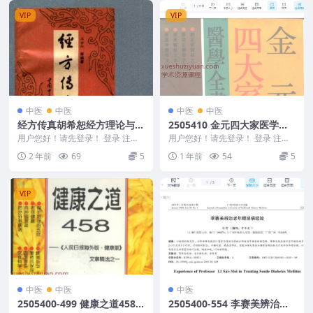
VIP
VIP
中医
中医
中医
中医
经方传真胡希恕经方理论与实
2505410 金元四大家医学全
践
书1732
用户您好！请先登录！ 登录 注册
用户您好！请先登录！ 登录 注册
经方传真胡希恕经方理论与实践 2
金元四大家医学全书 2505410 ...
2 年前
69
5
1 年前
54
5
40901-5...
VIP
中医
中医
中医
2505400-499 健康之道458.p
2505400-554 李赛美辨治老