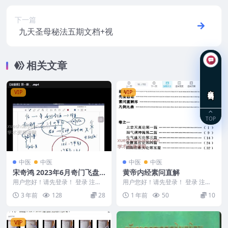
下一篇
九天圣母秘法五期文档+视
相关文章
在线咨询
VIP
VIP
TOP
中医
中医
中医
中医
宋奇鸿 2023年6月奇门飞盘-
黄帝内经素问直解
高级课10集视频
用户您好！请先登录！ 登录 注册
用户您好！请先登录！ 登录 注册
宋奇鸿 2023年6月奇门飞盘-高级
黄帝内经素问直解 2505400-26
3 年前
128
28
1 年前
50
10
课 Y23...
VIP