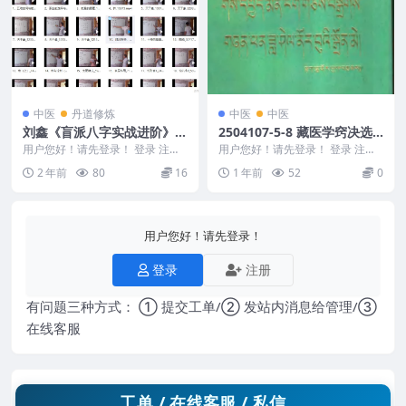
中医
丹道修炼
中医
中医
刘鑫《盲派八字实战进阶》视
2504107-5-8 藏医学窍决选
频27集
集·利他明灯.pdf
用户您好！请先登录！ 登录 注册
用户您好！请先登录！ 登录 注册
刘鑫《盲派八字实战进阶》视频27
藏医学窍决选集·利他明灯.pdf 250
2 年前
80
16
1 年前
52
0
集 24113...
410...
用户您好！请先登录！
登录
注册
有问题三种方式： ① 提交工单/② 发站内消息给管理/③
在线客服
工单 / 在线客服 / 私信