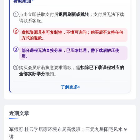
赞助须知
①
点击立即获取支付后
返回刷新或跳转
；支付后无法下载
请联系客服。
②
虚拟资源具有可复制性，不懂可询问；购买后
不支持任何
方式的退款
。
③
部分课程无法直接分享，已压缩处理，需
下载后解压
使
用。
④
购买会员后若执意要求退款，需
扣除已下载课程对应的
全部实际学分
抵扣。
了解更多
近期文章
军师府 杜云学居家环境布局高级班：三元九星阳宅风水 9
讲