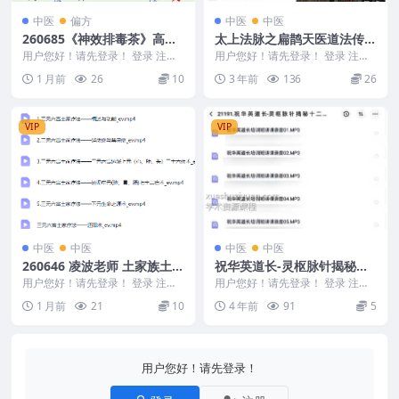
中医
偏方
中医
中医
260685《神效排毒茶》高价2
太上法脉之扁鹊天医道法传承
99元众筹
班 圆融篇 张林峰 7集视频 原
用户您好！请先登录！ 登录 注册
用户您好！请先登录！ 登录 注册
《神效排毒茶》高价299元众筹 26
价1999元
张林峰 太上法脉之扁鹊天医道法
1 月前
26
10
3 年前
136
26
0685 ...
传承班 圆融篇 ...
VIP
VIP
中医
中医
中医
中医
260646 凌波老师 土家族土医
祝华英道长-灵枢脉针揭秘十
疗法7集
二经脉的秘密31录音文件合
用户您好！请先登录！ 登录 注册
用户您好！请先登录！ 登录 注册
凌波老师 土家族土医疗法7集 260
集
祝华英道长-灵枢脉针揭秘十二经
1 月前
21
10
4 年前
91
5
646 新...
脉的秘密 编号：...
用户您好！请先登录！