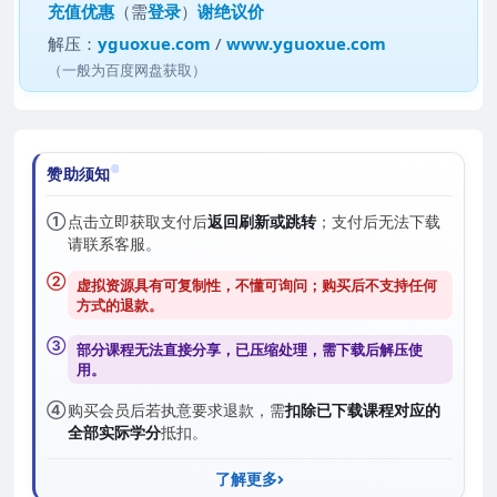
充值优惠
（需
登录
）
谢绝议价
解压：
yguoxue.com
/
www.yguoxue.com
（一般为百度网盘获取）
赞助须知
①
点击立即获取支付后
返回刷新或跳转
；支付后无法下载
请联系客服。
②
虚拟资源具有可复制性，不懂可询问；购买后
不支持任何
方式的退款
。
③
部分课程无法直接分享，已压缩处理，需
下载后解压
使
用。
④
购买会员后若执意要求退款，需
扣除已下载课程对应的
全部实际学分
抵扣。
了解更多