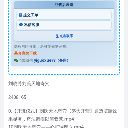
售后通道
提交工单
私信客服
点击联系
课程网络收集，尽可能修复完整。
介意勿下载
也加微信
yiguoxue78（备用）
刘晓芳刘氏天地奇穴
2408165
0.【开班仪式】刘氏天地奇穴【盛大开营】通透脏腑效
果显著，奇法调疾以简驭繁.mp4
10刘氏天地奇穴——心脏调理方.mp4