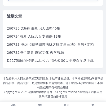
近期文章
260735 D海程 面相识人原理46集
260734清夏 人际合盘专题课 13集
260733 净远《四灵四兽法脉之旺文昌三法》音频+文档
260732净尘隐者 道家文化 教学视频
D22750民间传统风水术 八宅风水 30页免费百度盘下载
本站资料均为网友分享或互联网收集,本站不拥有版权。本网站资源赞助学分不是
商品价格，商品无价，而是整理和相关运营成本。请下载后24小时内删除！不得
传递或用于任何商业用途
Copyright © 2021
易国学/学术资源网
- All rights reserved本站所有内容自用
娱乐消遣切勿传播它用