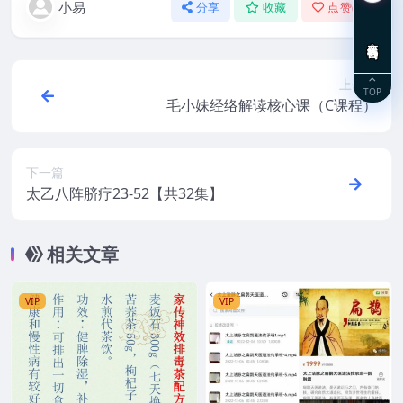
小易
分享
收藏
点赞(
0
)
在线咨询
上一篇
TOP
毛小妹经络解读核心课（C课程）
下一篇
太乙八阵脐疗23-52【共32集】
相关文章
VIP
VIP