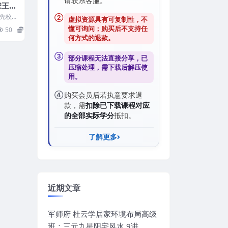
请联系客服。
宋王继
户时期
继先校
②
虚拟资源具有可复制性，不
5054
懂可询问；购买后
不支持任
50
16
何方式的退款
。
③
部分课程无法直接分享，已
压缩处理，需
下载后解压
使
用。
④
购买会员后若执意要求退
款，需
扣除已下载课程对应
的全部实际学分
抵扣。
了解更多
近期文章
军师府 杜云学居家环境布局高级
班：三元九星阳宅风水 9讲