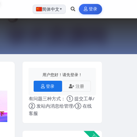
登录
简体中文
▼
用户您好！请先登录！
登录
注册
有问题三种方式： ① 提交工单/
② 发站内消息给管理/③ 在线
客服
下载