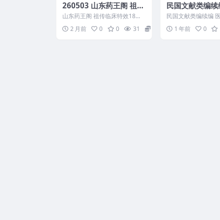
260503 山东药王阁 祖传
民国文献类编续
临床特效18方东阿药王阁
生卷 461
山东药王阁 祖传临床特效18方
民国文献类编续编 医
东阿药王阁 260503 ...
61 2505400-4
2 月前
0
0
31
15
1 年前
0