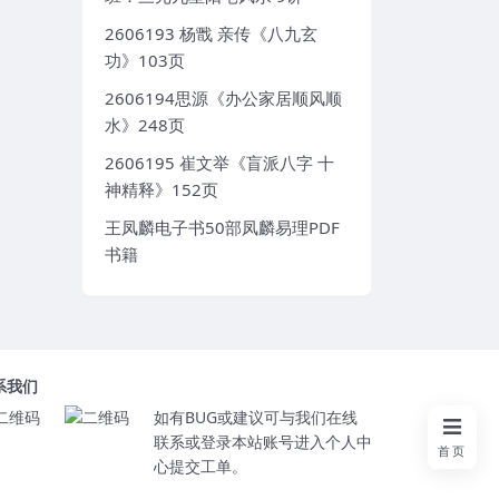
2606193 杨戬 亲传《八九玄
功》103页
2606194思源《办公家居顺风顺
水》248页
2606195 崔文举《盲派八字 十
神精释》152页
王凤麟电子书50部凤麟易理PDF
书籍
系我们
如有BUG或建议可与我们在线
联系或登录本站账号进入个人中
首页
心提交工单。