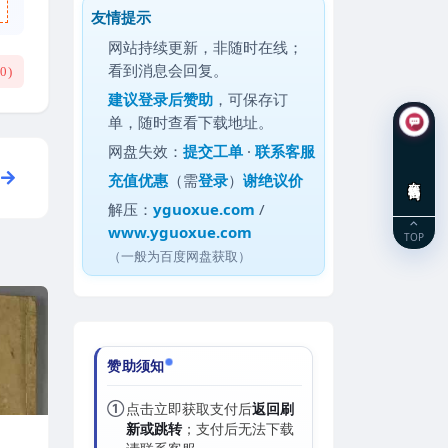
友情提示
网站持续更新，非随时在线；
看到消息会回复。
(
0
)
建议
登录后赞助
，可保存订
单，随时查看下载地址。
网盘失效：
提交工单
·
联系客服
充值优惠
（需
登录
）
谢绝议价
在线咨询
解压：
yguoxue.com
/
www.yguoxue.com
TOP
（一般为百度网盘获取）
赞助须知
①
点击立即获取支付后
返回刷
新或跳转
；支付后无法下载