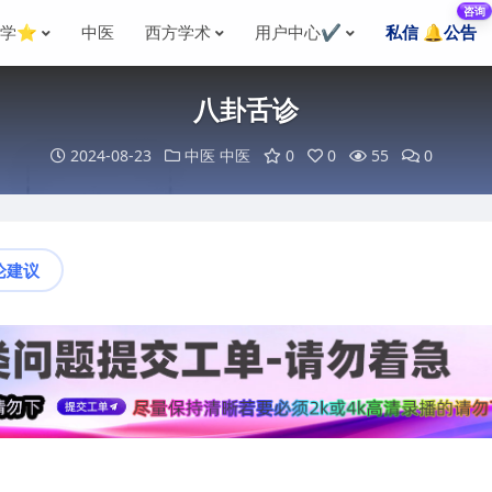
咨询
国学⭐
中医
西方学术
用户中心✔️
私信 🔔公告
八卦舌诊
2024-08-23
中医
中医
0
0
55
0
论建议