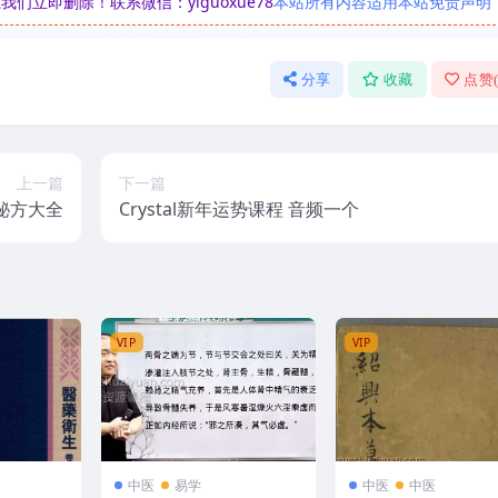
立即删除！联系微信：yiguoxue78
本站所有内容适用本站免责声明
分享
收藏
点赞
上一篇
下一篇
秘方大全
Crystal新年运势课程 音频一个
VIP
VIP
中医
易学
中医
中医