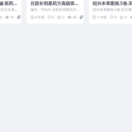
编 医药卫
吕院长明星药方高级班，
绍兴本草图画.5卷.
百度网盘下载，阿里云盘
先校定.1830年江
药卫生卷 4
编号：F5626 吕院长明星药方高
绍兴本草图画.5卷.宋王
下载
写本449页
级班课程视频
定.1830年江户时期写本 2
0
41
6
4 年前
0
0
93
15
1 年前
0
0
00-88