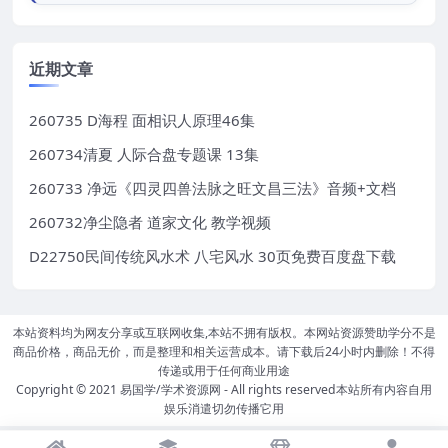
近期文章
260735 D海程 面相识人原理46集
260734清夏 人际合盘专题课 13集
260733 净远《四灵四兽法脉之旺文昌三法》音频+文档
260732净尘隐者 道家文化 教学视频
D22750民间传统风水术 八宅风水 30页免费百度盘下载
本站资料均为网友分享或互联网收集,本站不拥有版权。本网站资源赞助学分不是
商品价格，商品无价，而是整理和相关运营成本。请下载后24小时内删除！不得
传递或用于任何商业用途
Copyright © 2021
易国学/学术资源网
- All rights reserved本站所有内容自用
娱乐消遣切勿传播它用