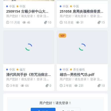
中医
中医
中医
中医
2509154 古籍少林中山大和
251058 肩周炎颈椎病骨质增
尚传授《遗传外科》抄本23
生秘方-
用户您好！请先登录！ 登录 注册
用户您好！请先登录！ 登录 注册
双面Y
古籍少林中山大和尚传授《遗传外
肩周炎颈椎病骨质增生秘方- 2510
11 月前
46
10
10 月前
51
15
科》抄本23双面...
58 Se...
VIP
中医
偏方
中医
养生修性
清代民间手抄《符咒治病古
雄功—男性性气功.pdf
本》 8pdf
用户您好！请先登录！ 登录 注册
用户您好！请先登录！ 登录 注册
清代民间手抄《符咒治病古本》.r
雄功—男性性气功.pdf 2411412-3
3 年前
66
0
2 年前
231
10
ar 2401...
0
用户您好！请先登录！