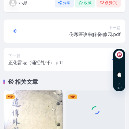
小易
分享
收藏
点赞(
0
)
上一篇
伤寒医诀串解-陈修园.pdf
下一篇
正化雷坛（诵经礼忏）.pdf
在线咨询
相关文章
TOP
VIP
VIP