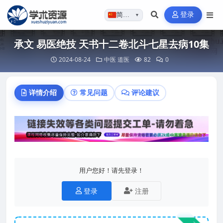
登录
简体…
▼
承文 易医绝技 天书十二卷北斗七星去病10集
2024-08-24
中医
道医
82
0
详情介绍
常见问题
评论建议
用户您好！请先登录！
登录
注册