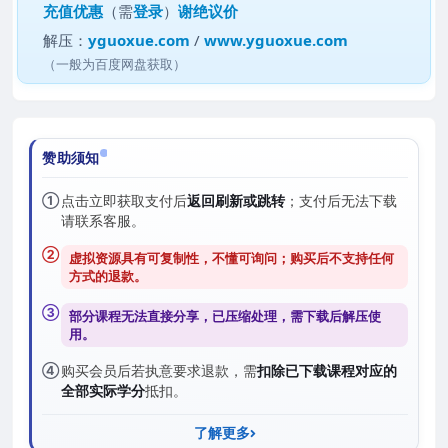
充值优惠
（需
登录
）
谢绝议价
解压：
yguoxue.com
/
www.yguoxue.com
（一般为百度网盘获取）
赞助须知
①
点击立即获取支付后
返回刷新或跳转
；支付后无法下载
请联系客服。
②
虚拟资源具有可复制性，不懂可询问；购买后
不支持任何
方式的退款
。
③
部分课程无法直接分享，已压缩处理，需
下载后解压
使
用。
④
购买会员后若执意要求退款，需
扣除已下载课程对应的
全部实际学分
抵扣。
了解更多