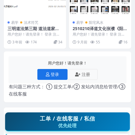
易学
法术符咒
易学
阳宅风水
三明道法第三期 道法道家法
2510210泽道文化张濮《阳宅
术视频课程 三明道法第三期2
风水煞气吉凶识别》28集视
用户您好！请先登录！ 登录 注册
用户您好！请先登录！ 登录 注册
天课程视频+答疑+文档pdf
三明道法第三期 道法道家法术视
频Y
泽道文化张濮《阳宅风水煞气吉凶
3 年前
174
34
9 月前
55
16
频课程 三明道法...
识别》28集视频...
百度网盘
用户您好！请先登录！
登录
注册
有问题三种方式： ① 提交工单/② 发站内消息给管理/③
在线客服
工单 / 在线客服 / 私信
优先处理