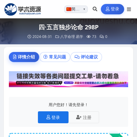
登录
简体…
▼
四·五言独步论命 298P
2024-08-31
八字命理
易学
73
0
详情介绍
常见问题
评论建议
用户您好！请先登录！
登录
注册