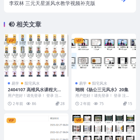
李双林 三元天星派风水教学视频补充版
相关文章
VIP
VIP
易学
阳宅风水
易学
阳宅风水
2404107 高维风水课程大专
翊桐《杨公三元风水》20集
栏41视频
用户您好！请先登录！ 登录 注册
用户您好！请先登录！ 登录 注册
高维风水课程大专栏 2404107 00
翊桐《杨公三元风水》20集 2410
2 年前
86
28
2 年前
75
15
1&#...
134 0...
VIP
VIP