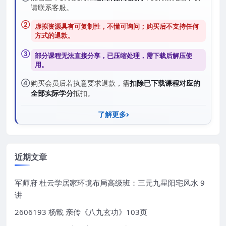
请联系客服。
②
虚拟资源具有可复制性，不懂可询问；购买后
不支持任何
方式的退款
。
③
部分课程无法直接分享，已压缩处理，需
下载后解压
使
用。
④
购买会员后若执意要求退款，需
扣除已下载课程对应的
全部实际学分
抵扣。
了解更多
近期文章
军师府 杜云学居家环境布局高级班：三元九星阳宅风水 9
讲
2606193 杨戬 亲传《八九玄功》103页