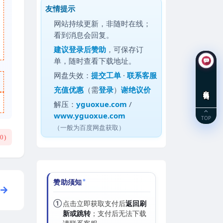
友情提示
网站持续更新，非随时在线；
看到消息会回复。
建议
登录后赞助
，可保存订
单，随时查看下载地址。
网盘失效：
提交工单
·
联系客服
充值优惠
（需
登录
）
谢绝议价
在线咨询
解压：
yguoxue.com
/
www.yguoxue.com
TOP
（一般为百度网盘获取）
(
0
)
赞助须知
①
点击立即获取支付后
返回刷
新或跳转
；支付后无法下载