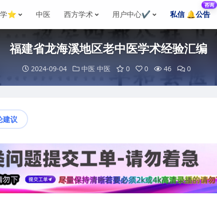
咨询
国学⭐
中医
西方学术
用户中心✔️
私信 🔔公告
福建省龙海溪地区老中医学术经验汇编
2024-09-04
中医
中医
0
0
46
0
论建议