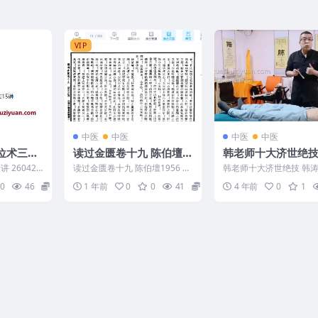
VIP
中医
中医
中医
中医
定位术三章
读过金匮卷十九 陈伯壇1
韩老师十大济世绝技
956
10大济世绝技首次
 260422
读过金匮卷十九 陈伯壇1956 25
韩老师十大济世绝技 韩涛
课近5个小时视频 
术三章共21
05400-186
济世绝技首次线上授课近
0
46
15
1 年前
0
0
41
5
4 年前
0
1
时视频 百度盘 编号：...