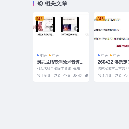
相关文章
VIP
VIP
中医
中医
中医
中医
刘志成结节消除术音频
260422 洪武
+视频课共11集Y
共21讲
刘志成结节消除术音频+视频课
洪武定位术三章共21讲
共11集Y 2505171 01结节、筋
260422 洪武定位
1 年前
0
0
42
8
4 月前
0
节形成的原因...
讲/ ├...