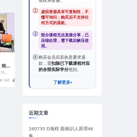
请联系客服。
②
虚拟资源具有可复制性，不
懂可询问；购买后
不支持任
何方式的退款
。
③
部分课程无法直接分享，已
压缩处理，需
下载后解压
使
用。
④
购买会员后若执意要求退
款，需
扣除已下载课程对应
 韩涛
的全部实际学分
抵扣。
线上授
10大
百度盘
5个小
160
7
了解更多
近期文章
260735 D海程 面相识人原理46
集