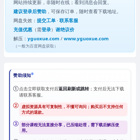
网站持续更新，非随时在线；看到消息会回复。
建议
登录后赞助
，可保存订单，随时查看下载地址。
网盘失效：
提交工单
·
联系客服
充值优惠
（需
登录
）
谢绝议价
解压：
yguoxue.com
/
www.yguoxue.com
（一般为百度网盘获取）
赞助须知
①
点击立即获取支付后
返回刷新或跳转
；支付后无法下载
请联系客服。
②
虚拟资源具有可复制性，不懂可询问；购买后
不支持任何
方式的退款
。
③
部分课程无法直接分享，已压缩处理，需
下载后解压
使
用。