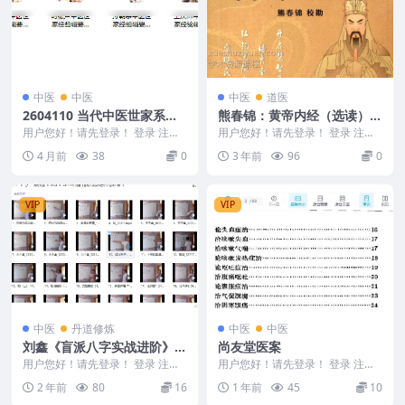
中医
中医
中医
道医
2604110 当代中医世家系列
熊春锦：黄帝内经（选读）.p
（共十册）
df
用户您好！请先登录！ 登录 注册
用户您好！请先登录！ 登录 注册
当代中医世家系列（共十册）交流
熊春锦：黄帝内经（选读）.pdf Y2
4 月前
38
0
3 年前
96
0
学习不提供下载 ...
307-...
VIP
VIP
中医
丹道修炼
中医
中医
刘鑫《盲派八字实战进阶》视
尚友堂医案
频27集
用户您好！请先登录！ 登录 注册
用户您好！请先登录！ 登录 注册
刘鑫《盲派八字实战进阶》视频27
尚友堂医案 2505400-89
2 年前
80
16
1 年前
45
10
集 24113...