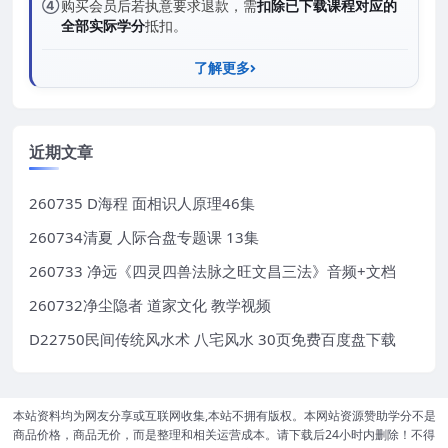
④
购买会员后若执意要求退款，需
扣除已下载课程对应的
全部实际学分
抵扣。
了解更多
近期文章
260735 D海程 面相识人原理46集
260734清夏 人际合盘专题课 13集
260733 净远《四灵四兽法脉之旺文昌三法》音频+文档
260732净尘隐者 道家文化 教学视频
D22750民间传统风水术 八宅风水 30页免费百度盘下载
本站资料均为网友分享或互联网收集,本站不拥有版权。本网站资源赞助学分不是
商品价格，商品无价，而是整理和相关运营成本。请下载后24小时内删除！不得