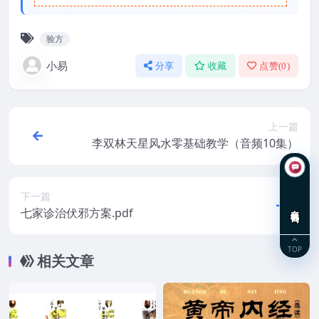
验方
小易
分享
收藏
点赞(
0
)
上一篇
李双林天星风水零基础教学（音频10集）
下一篇
在线咨询
七家诊治伏邪方案.pdf
TOP
相关文章