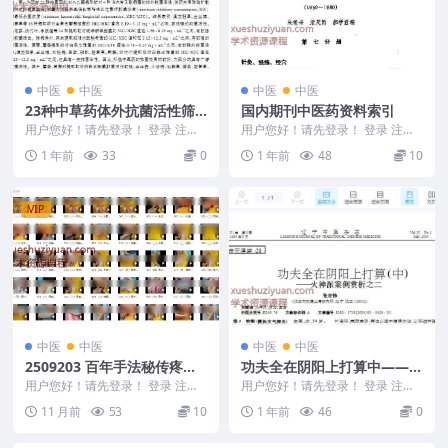
中医
中医
中医
中医
23种中草药体外抗菌活性筛
国内期刊中医药资料索引
选_奠佐红
用户您好！请先登录！ 登录 注册
用户您好！请先登录！ 登录 注册
23种中草药体外抗菌活性筛选_奠
国内期刊中医药资料索引 250540
1 年前
33
0
1 年前
48
10
佐红 2505...
0-38
VIP
中医
中医
中医
中医
2509203 百年手法秘传疼痛
功夫全在阴阳上打算中——火
特效技术
神派案例赏析之二.PDF
用户您好！请先登录！ 登录 注册
用户您好！请先登录！ 登录 注册
百年手法秘传疼痛特效技术 25092
功夫全在阴阳上打算中——火神派
11 月前
53
10
1 年前
46
0
03 00...
案例赏析之二.P...