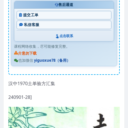
售后通道
提交工单
私信客服
点击联系
课程网络收集，尽可能修复完整。
介意勿下载
也加微信
yiguoxue78（备用）
汉中1970土单验方汇集
240901-28]