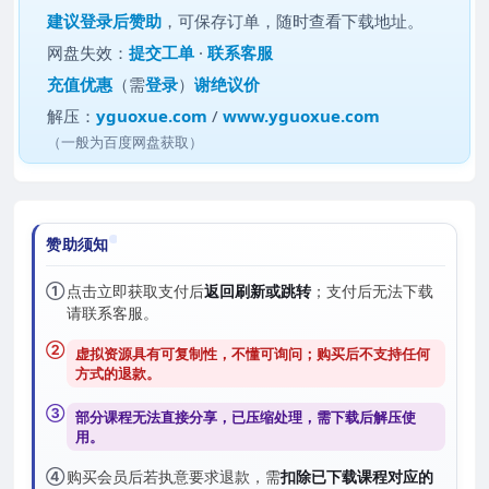
建议
登录后赞助
，可保存订单，随时查看下载地址。
网盘失效：
提交工单
·
联系客服
充值优惠
（需
登录
）
谢绝议价
解压：
yguoxue.com
/
www.yguoxue.com
（一般为百度网盘获取）
赞助须知
①
点击立即获取支付后
返回刷新或跳转
；支付后无法下载
请联系客服。
②
虚拟资源具有可复制性，不懂可询问；购买后
不支持任何
方式的退款
。
③
部分课程无法直接分享，已压缩处理，需
下载后解压
使
用。
④
购买会员后若执意要求退款，需
扣除已下载课程对应的