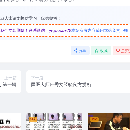
专业人士请勿模仿学习，仅供参考！
立即删除！联系微信：yiguoxue78
本站所有内容适用本站免责声明
分享
收藏
点赞
上一篇
下一篇
药 第一辑
国医大师班秀文经验良方赏析
VIP
VIP