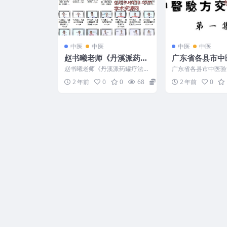
中医
中医
中医
中医
赵书曦老师《丹溪派药罐
广东省各县市中
疗法》第1期
流汇集
赵书曦老师《丹溪派药罐疗法》
广东省各县市中医验
第1期 2408114 01丹溪派药罐
240901-18
2 年前
0
0
68
15
2 年前
0
诊断法：全身各...