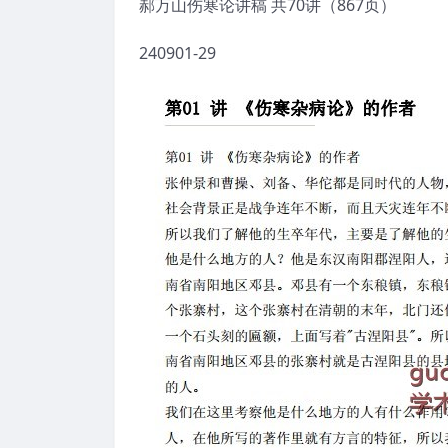
郝万山伤寒论讲稿 共70讲（867页）
240901-29