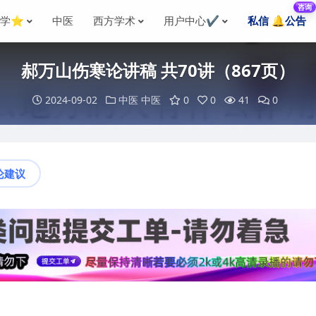
咨询
国学⭐
中医
西方学术
用户中心✔️
私信 🔔公告
郝万山伤寒论讲稿 共70讲（867页）
2024-09-02
中医
中医
0
0
41
0
论建议