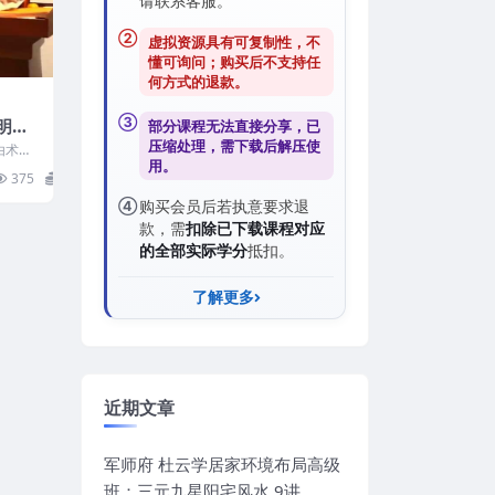
请联系客服。
②
虚拟资源具有可复制性，不
懂可询问；购买后
不支持任
何方式的退款
。
③
天明祝
部分课程无法直接分享，已
祝由
压缩处理，需
下载后解压
使
由术高
用。
明祝由
375
10
④
购买会员后若执意要求退
款，需
扣除已下载课程对应
的全部实际学分
抵扣。
了解更多
近期文章
军师府 杜云学居家环境布局高级
班：三元九星阳宅风水 9讲