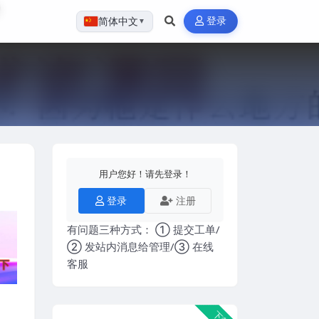
登录
简体中文
▼
用户您好！请先登录！
登录
注册
有问题三种方式： ① 提交工单/
② 发站内消息给管理/③ 在线
客服
下载