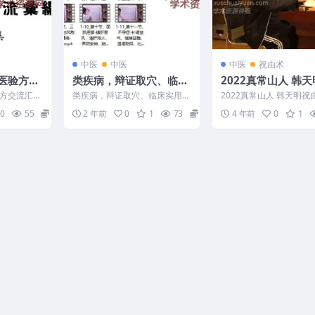
中医
中医
中医
祝由术
医验方交
类疾病，辩证取穴、临床
2022真常山人 韩
实用针灸处方
由术高级道醫入門-
方交流汇集
类疾病，辩证取穴、临床实用针
2022真常山人 韩天明祝
術
灸处方 2408120 1-1_第一节、
级道醫入門-祝由術 韩天
0
55
5
2 年前
0
1
73
15
4 年前
0
1
近视针灸处方...
术高级2022 编...