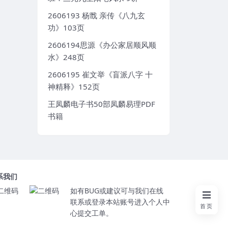
2606193 杨戬 亲传《八九玄
功》103页
2606194思源《办公家居顺风顺
水》248页
2606195 崔文举《盲派八字 十
神精释》152页
王凤麟电子书50部凤麟易理PDF
书籍
系我们
如有BUG或建议可与我们在线
联系或登录本站账号进入个人中
首页
心提交工单。