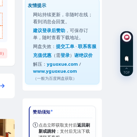
友情提示
网站持续更新，非随时在线；
看到消息会回复。
建议
登录后赞助
，可保存订
单，随时查看下载地址。
网盘失效：
提交工单
·
联系客服
(
0
)
充值优惠
（需
登录
）
谢绝议价
在线咨询
解压：
yguoxue.com
/
www.yguoxue.com
TOP
（一般为百度网盘获取）
赞助须知
①
点击立即获取支付后
返回刷
新或跳转
；支付后无法下载