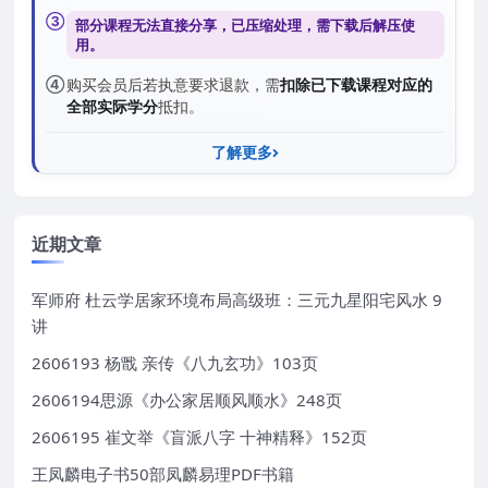
③
部分课程无法直接分享，已压缩处理，需
下载后解压
使
用。
④
购买会员后若执意要求退款，需
扣除已下载课程对应的
全部实际学分
抵扣。
了解更多
近期文章
军师府 杜云学居家环境布局高级班：三元九星阳宅风水 9
讲
2606193 杨戬 亲传《八九玄功》103页
2606194思源《办公家居顺风顺水》248页
2606195 崔文举《盲派八字 十神精释》152页
王凤麟电子书50部凤麟易理PDF书籍