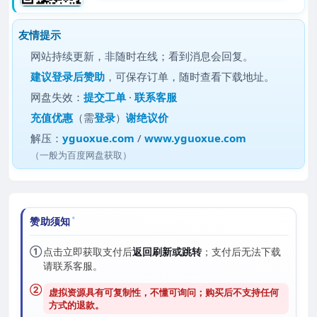
友情提示
网站持续更新，非随时在线；看到消息会回复。
建议
登录后赞助
，可保存订单，随时查看下载地址。
网盘失效：
提交工单
·
联系客服
充值优惠
（需
登录
）
谢绝议价
解压：
yguoxue.com
/
www.yguoxue.com
（一般为百度网盘获取）
赞助须知
①
点击立即获取支付后
返回刷新或跳转
；支付后无法下载
请联系客服。
②
虚拟资源具有可复制性，不懂可询问；购买后
不支持任何
方式的退款
。