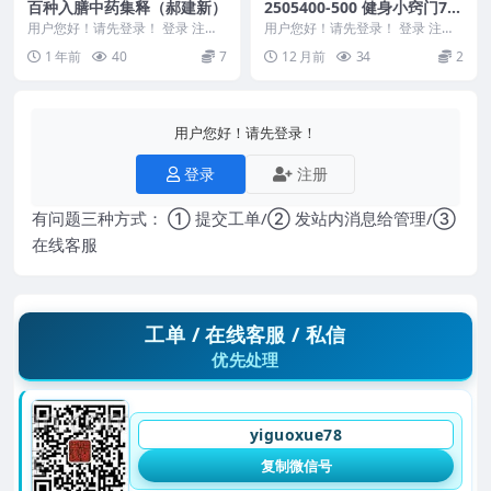
百种入膳中药集释（郝建新）
2505400-500 健身小窍门70
0例.pdf166p
用户您好！请先登录！ 登录 注册
用户您好！请先登录！ 登录 注册
百种入膳中药集释（郝建新） 250
健身小窍门700例.pdf 2505400-
1 年前
40
7
12 月前
34
2
5400-2...
5...
用户您好！请先登录！
登录
注册
有问题三种方式： ① 提交工单/② 发站内消息给管理/③
在线客服
工单 / 在线客服 / 私信
优先处理
yiguoxue78
复制微信号