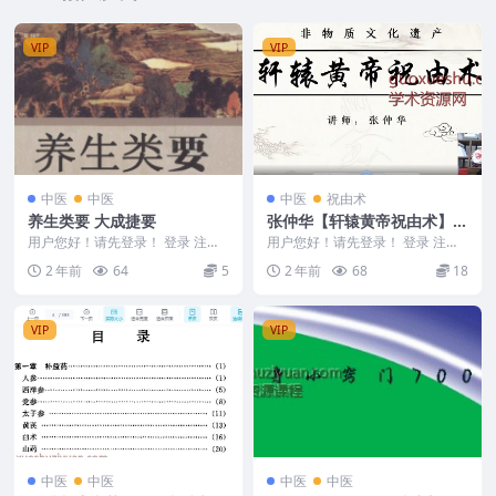
VIP
VIP
中医
中医
中医
祝由术
养生类要 大成捷要
张仲华【轩辕黄帝祝由术】系
列网课2视频课程
用户您好！请先登录！ 登录 注册
用户您好！请先登录！ 登录 注册
养生类要 大成捷要 240943-10
张仲华【轩辕黄帝祝由术】系列网
2 年前
64
5
2 年前
68
18
课 240873...
VIP
VIP
中医
中医
中医
中医