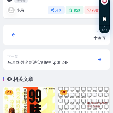
张仲景
小易
分享
收藏
点赞(
0
)
在线咨询
TOP
上一篇
千金方
下一篇
马瑞成-姓名新法实例解析.pdf 24P
相关文章
VIP
VIP