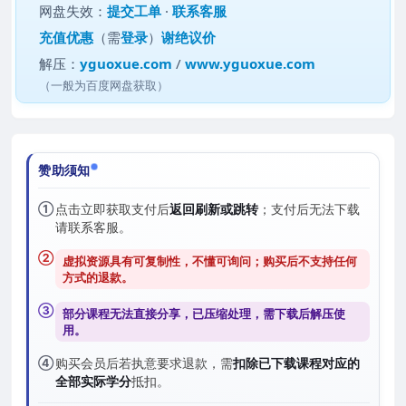
网盘失效：
提交工单
·
联系客服
充值优惠
（需
登录
）
谢绝议价
解压：
yguoxue.com
/
www.yguoxue.com
（一般为百度网盘获取）
赞助须知
①
点击立即获取支付后
返回刷新或跳转
；支付后无法下载
请联系客服。
②
虚拟资源具有可复制性，不懂可询问；购买后
不支持任何
方式的退款
。
③
部分课程无法直接分享，已压缩处理，需
下载后解压
使
用。
④
购买会员后若执意要求退款，需
扣除已下载课程对应的
全部实际学分
抵扣。