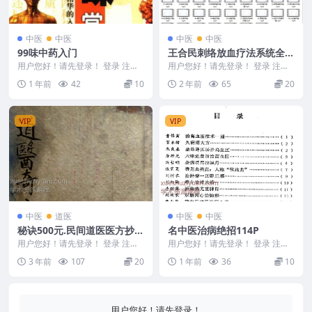
中医
中医
中医
中医
99味中药入门
王合民刺络放血疗法系统全套
教学班61
用户您好！请先登录！ 登录 注册
用户您好！请先登录！ 登录 注册
99味中药入门 2505400-76
王合民刺络放血疗法系统全套教学
1 年前
42
10
2 年前
65
20
班 240823...
VIP
VIP
中医
道医
中医
中医
秘诀500元.民间道医医方抄本
名中医治病绝招114P
共计68筒子页，130多单页左
用户您好！请先登录！ 登录 注册
用户您好！请先登录！ 登录 注册
右。.pdf
秘诀500元.民间道医医方抄本共计
名中医治病绝招 2505420
3 年前
107
20
1 年前
36
10
68筒子页，...
用户您好！请先登录！