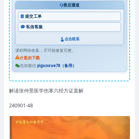
售后通道
提交工单
私信客服
点击联系
课程网络收集，尽可能修复完整。
介意勿下载
也加微信
yiguoxue78（备用）
解读张仲景医学伤寒六经方证直解
240901-48