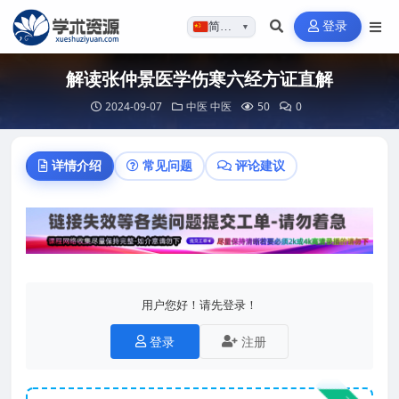
登录
简体…
▼
解读张仲景医学伤寒六经方证直解
2024-09-07
中医
中医
50
0
详情介绍
常见问题
评论建议
用户您好！请先登录！
登录
注册