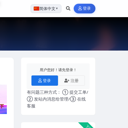
登录
简体中文
▼
用户您好！请先登录！
登录
注册
有问题三种方式： ① 提交工单/
② 发站内消息给管理/③ 在线
客服
下载