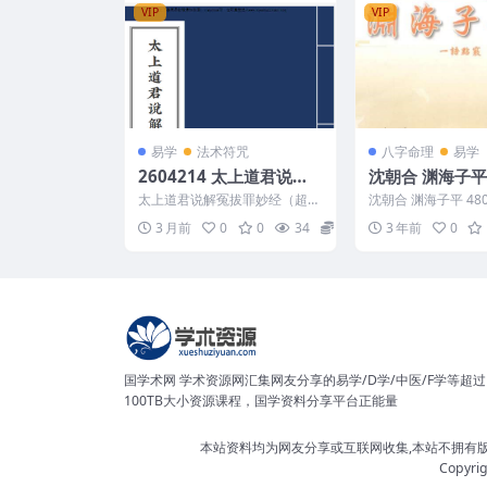
VIP
VIP
易学
法术符咒
八字命理
易学
2604214 太上道君说解
沈朝合 渊海子平 480P 
冤拔罪妙经（超度可用）
df
太上道君说解冤拔罪妙经（超度
沈朝合 渊海子平 480P 
1
可用）1 2604214
1113
3 月前
0
0
34
10
3 年前
0
国学术网 学术资源网汇集网友分享的易学/D学/中医/F学等超过
100TB大小资源课程，国学资料分享平台正能量
本站资料均为网友分享或互联网收集,本站不拥有
Copyri