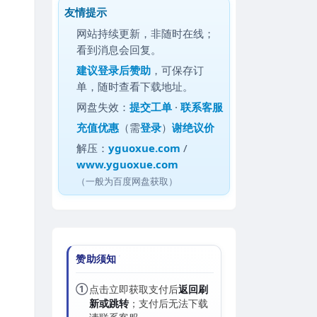
友情提示
网站持续更新，非随时在线；
看到消息会回复。
建议
登录后赞助
，可保存订
单，随时查看下载地址。
网盘失效：
提交工单
·
联系客服
充值优惠
（需
登录
）
谢绝议价
解压：
yguoxue.com
/
www.yguoxue.com
（一般为百度网盘获取）
赞助须知
①
点击立即获取支付后
返回刷
新或跳转
；支付后无法下载