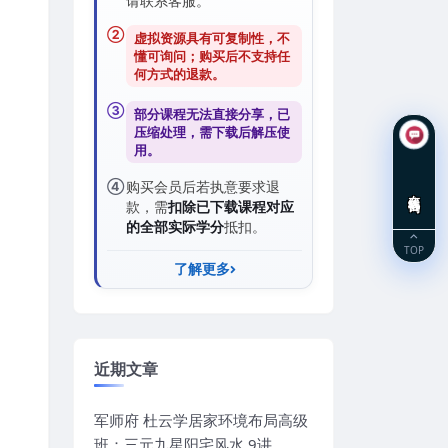
请联系客服。
②
虚拟资源具有可复制性，不
懂可询问；购买后
不支持任
何方式的退款
。
③
部分课程无法直接分享，已
压缩处理，需
下载后解压
使
用。
④
购买会员后若执意要求退
在线咨询
款，需
扣除已下载课程对应
的全部实际学分
抵扣。
TOP
了解更多
近期文章
军师府 杜云学居家环境布局高级
班：三元九星阳宅风水 9讲