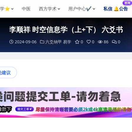
咨询
国学⭐
中医
西方学术
用户中心✔️
私信 🔔公告
李顺祥 时空信息学（上+下） 六爻书
2024-09-06
六爻纳甲
易学
0
0
86
0
论建议