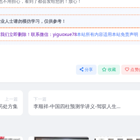
也不用担心，看到了都会发给您的！放心！
专业人士请勿模仿学习，仅供参考！
立即删除！联系微信：yiguoxue78
本站所有内容适用本站免责声明
分享
收藏
点赞
上一篇
下一篇
药处方集
李顺祥-中国四柱预测学讲义-驾驭人生深
造指南.pdf