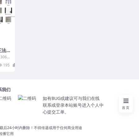
王法灵
药王令
069
年6月份
195
35
系我们
如有BUG或建议可与我们在线
联系或登录本站账号进入个人中
首页
心提交工单。
载后24小时内删除！不得传递或用于任何商业用途
切勿传播它用