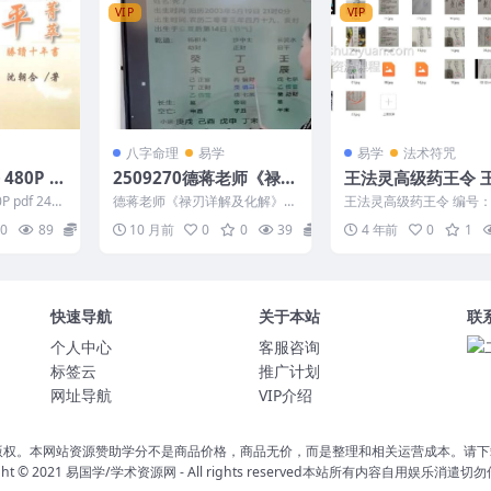
VIP
VIP
八字命理
易学
易学
法术符咒
p
2509270德蒋老师《禄刃
王法灵高级药王令 
详解及化解》1集视频 5
2022年6月份高级
pdf 240
德蒋老师《禄刃详解及化解》1
王法灵高级药王令 编号：3
个小时课程Y
课程视频+图片
集视频 5个小时课程Y 2509270
DB08050 王法灵2022
0
89
13
10 月前
0
0
39
6
4 年前
0
1
高级药王令...
快速导航
关于本站
联
个人中心
客服咨询
标签云
推广计划
网址导航
VIP介绍
版权。本网站资源赞助学分不是商品价格，商品无价，而是整理和相关运营成本。请下
ght © 2021
易国学/学术资源网
- All rights reserved本站所有内容自用娱乐消遣