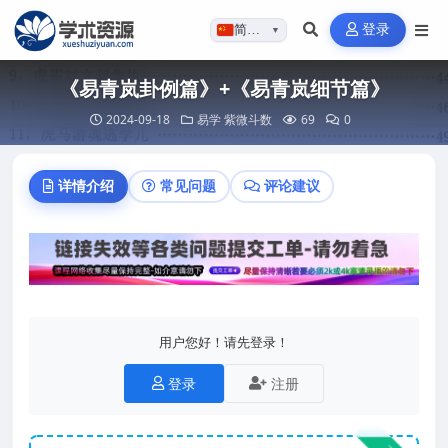
登录
简体…
▼
《易青岚卦例篇》+《易青岚细节篇》
2024-09-18
易学
紫微斗数
69
0
详情介绍
常见问题
评论建议
用户您好！请先登录！
登录
注册