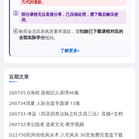
方式的退款
。
③
部分课程无法直接分享，已压缩处理，需
下载后解压
使
用。
④
购买会员后若执意要求退款，需
扣除已下载课程对应的
全部实际学分
抵扣。
了解更多
近期文章
260735 D海程 面相识人原理46集
260734清夏 人际合盘专题课 13集
260733 净远《四灵四兽法脉之旺文昌三法》音频+文档
260732净尘隐者 道家文化 教学视频
D22750民间传统风水术 八宅风水 30页免费百度盘下载