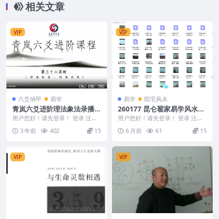
相关文章
VIP
VIP
六爻纳甲
易学
易学
阳宅风水
青岚六爻进阶理法象法录播4
260177 昆仑翟家易学风水专
0集视频课程 青岚六爻高级课
业班73集，每讲20分钟左‬右Y
用户您好！请先登录！ 登录 注册
用户您好！请先登录！ 登录 注册
程
六爻进阶理法象法录播40集视频课
昆仑翟家易学风水专业班73集，每
3 年前
402
15
6 月前
61
15
程 青岚六爻卦...
讲20分钟左‬...
VIP
VIP