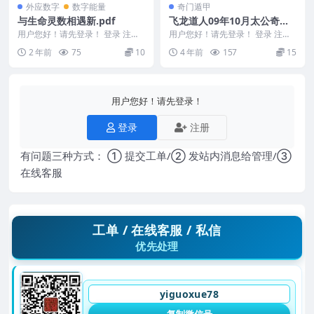
外应数字
数字能量
奇门遁甲
与生命灵数相遇新.pdf
飞龙道人09年10月太公奇门
17年元旦带徒培训班视频60
用户您好！请先登录！ 登录 注册
用户您好！请先登录！ 登录 注册
与生命灵数相遇新.pdf 2405033-1
集
飞龙道人-2009年10月太公奇门 飞
2 年前
75
10
4 年前
157
15
1...
龙道人2...
用户您好！请先登录！
登录
注册
有问题三种方式： ① 提交工单/② 发站内消息给管理/③
在线客服
工单 / 在线客服 / 私信
优先处理
yiguoxue78
复制微信号