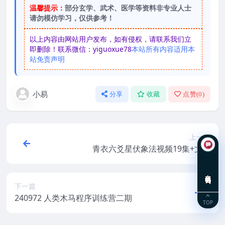
温馨提示：
部分玄学、武术、医学等资料非专业人士
请勿模仿学习，仅供参考！
以上内容由网站用户发布，如有侵权，请联系我们立
即删除！联系微信：yiguoxue78
本站所有内容适用本
站免责声明
小易
分享
收藏
点赞(
0
)
上一篇
青衣六爻星伏象法视频19集+文档
在线咨询
下一篇
240972 人类木马程序训练营二期
TOP